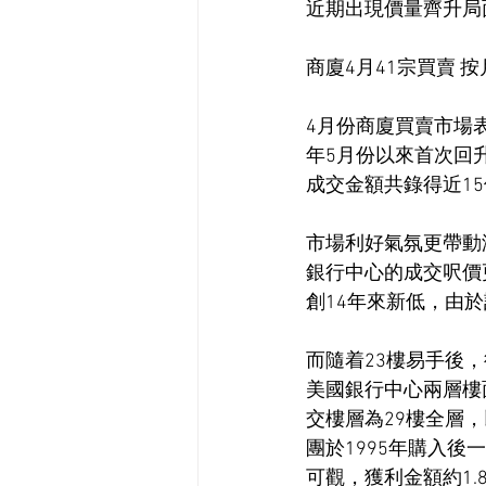
近期出現價量齊升局
商廈4月41宗買賣 按
4月份商廈買賣市場
年5月份以來首次回
成交金額共錄得近1
市場利好氣氛更帶動
銀行中心的成交呎價更
創14年來新低，由
而隨着23樓易手後，
美國銀行中心兩層樓
交樓層為29樓全層，
團於1995年購入
可觀，獲利金額約1.8