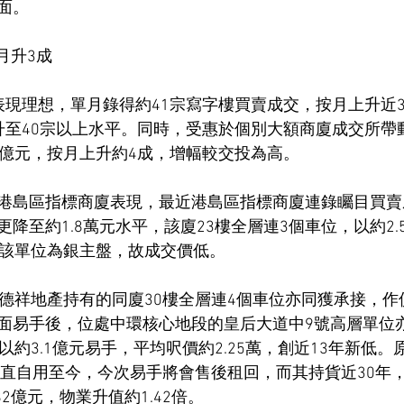
面。
月升3成
表現理想，單月錄得約41宗寫字樓買賣成交，按月上升近
升至40宗以上水平。同時，受惠於個別大額商廈成交所帶
5億元，按月上升約4成，增幅較交投為高。
港島區指標商廈表現，最近港島區指標商廈連錄矚目買賣
降至約1.8萬元水平，該廈23樓全層連3個車位，以約2.
於該單位為銀主盤，故成交價低。
德祥地產持有的同廈30樓全層連4個車位亦同獲承接，作價
面易手後，位處中環核心地段的皇后大道中9號高層單位
以約3.1億元易手，平均呎價約2.25萬，創近13年新低
後一直自用至今，今次易手將會售後租回，而其持貨近30年
2億元，物業升值約1.42倍。