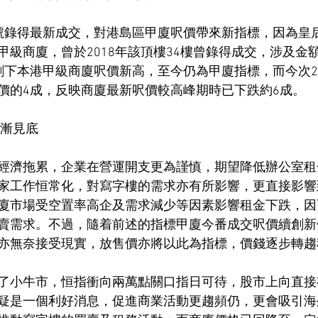
號錄得最新成交，對港島區甲廈呎價帶來新指標，因為皇
級商廈，曾於2018年該頂樓34樓曾錄得成交，涉及金額約
創下本港甲級商廈呎價新高，至今仍為甲廈指標，而今次2
價的4成，反映商廈最新呎價較高峰期時已下跌約6成。
格漸見底
經濟拖累，企業在營運開支更為謹慎，期望降低辦公室租
家工作恒常化，對寫字樓的需求亦有所影響，更直接影響
廈市場受空置率高企及需求減少等因素影響租金下跌，因
賣需求。不過，隨着前述的指標甲廈今番成交呎價續創新
亦無奈接受現實，放售價亦將以此為指標，價錢逐步轉趨
了小牛市，恒指衝向兩萬點關口指日可待，股市上向直接
疑是一個利好消息，促進商業活動更趨頻仍，更會吸引海