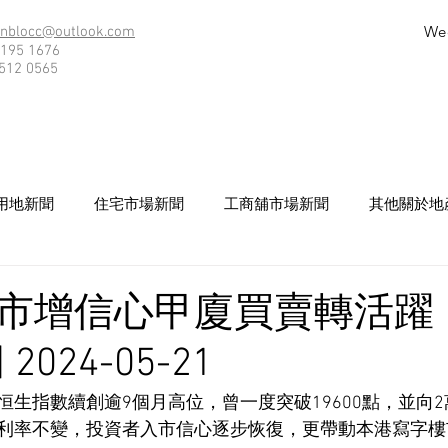
We
nblocc@outlook.com
195 1676
512 0565
用地新聞
住宅市場新聞
工商舖市場新聞
其他關於地
市增信心甲廈買賣轉活躍 
024-05-21
恒生指數續創逾9個月高位，曾一度突破19600點，並向
利率不變，投資者入市信心逐步恢復，更帶動本港寫字樓