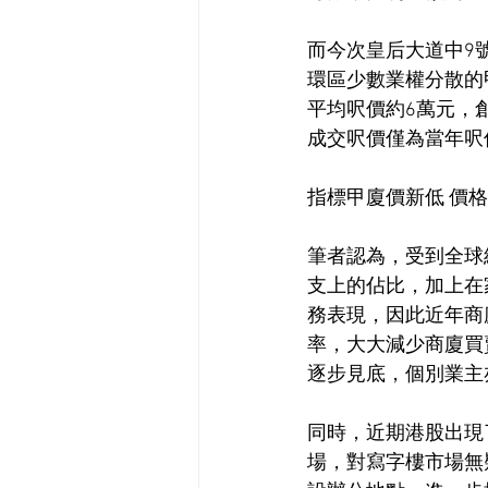
而今次皇后大道中9
環區少數業權分散的甲
平均呎價約6萬元，
成交呎價僅為當年呎
指標甲廈價新低 價
筆者認為，受到全球
支上的佔比，加上在
務表現，因此近年商
率，大大減少商廈買
逐步見底，個別業主
同時，近期港股出現
場，對寫字樓市場無