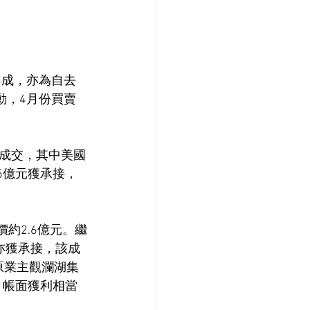
3成，亦為自去
動，4月份買賣
成交，其中美國
5億元獲承接，
約2.6億元。繼
亦獲承接，該成
。原業主觀瀾湖集
，帳面獲利相當