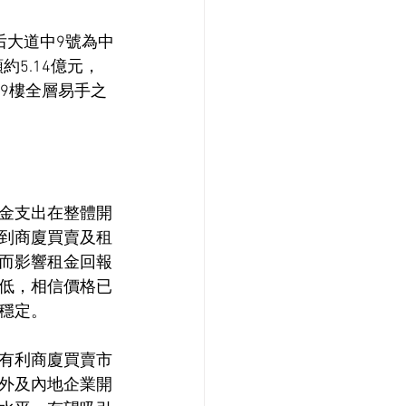
后大道中9號為中
5.14億元，
9樓全層易手之
金支出在整體開
到商廈買賣及租
而影響租金回報
低，相信價格已
穩定。
有利商廈買賣市
外及內地企業開