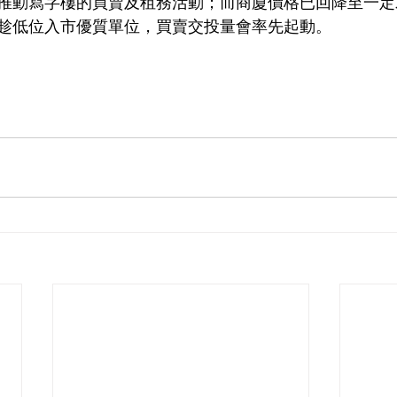
推動寫字樓的買賣及租務活動；而商廈價格已回降至一定
趁低位入市優質單位，買賣交投量會率先起動。