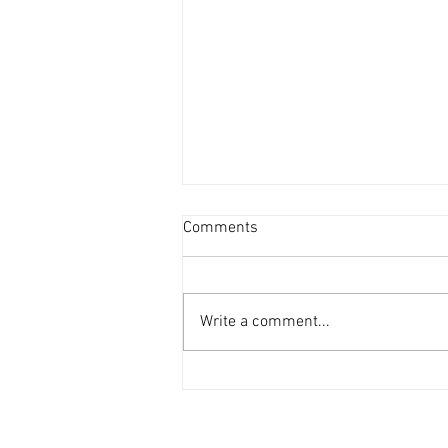
資產重估派Vs防守現金流派
Comments
[香港經濟日報] 2026-08-07
2026年第二季的大額物業投資市
場，正迎來近年少見的「雙軌定
Write a comment...
價」新局。 隨着高息環境逐漸被
市場消化，機構資金與實力買家對
資產的挑剔度顯著提升，但在交投
表現上卻展現出極其清晰的分流：
一邊是具備強勁現金流、營運模式