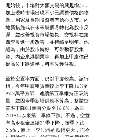
開始後，市場對大額交易的興趣增加，
加上現時市場出現不少已調整價格的物
業，用家及長期投資者有信心入市。內
地新措施或在未來幾個月轉化為股市反
彈，並改善投資市場氣氛。交投料在第
四季度進一步改善，並持續至明年。他
認為，由於股市轉好，可帶動新股集
資、內企來港開業等，再加上甲廈價已
從高位下跌逾半，料率先獲注視。
至於空置率方面，仍以甲廈較高。該行
指，今年甲廈租賃量較上季下降16%至
99.3萬平方呎，連續第五季維持正吸納
量，並因今季新增供應不算高，整體空
置率下降0.1個百分點至16.8%，為自
2019年以來第二季錄下跌。不過，空置
率高令租金連續21季下降，按季下跌
2.6%，較上一季1.6%的跌幅更大，而今