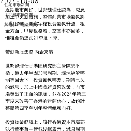
2024-10-08
住宅市場新聞
近期股市向好，世邦魏理仕認為，減息
工商舖市場新聞
加上中央新措施，整體商業市場氣氛將
明顯好轉，料寫字樓投資氣氛升溫。租
其他關於地產新聞
金方面，甲廈租務增，空置率亦回落，
惟租金仍連跌21季度下降。
帶動新股集資 內企來港
世邦魏理仕香港區研究部主管陳錦平
指，過去年半因加息周期、環球經濟轉
弱等因素下，投資氣氛轉差，期待已久
的減息，加上中國寬鬆貨幣政策，向市
場發出了正面的訊號，並在2024年第三
季度末改善了香港的營商信心，故預計
整體第四季至明年整體氣氛向好。
投資物業範疇上，該行香港資本市場部
執行董事兼主管甄浚岷表示，減息周期