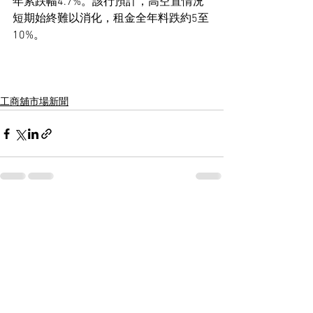
年累跌幅4.7%。該行預計，高空置情況
短期始終難以消化，租金全年料跌約5至
10%。
工商舖市場新聞
See All
Recent Posts