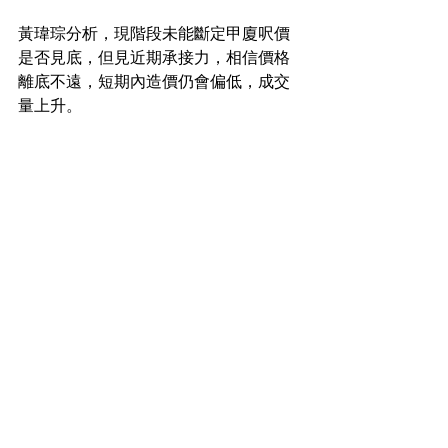
黃瑋琮分析，現階段未能斷定甲廈呎價
是否見底，但見近期承接力，相信價格
離底不遠，短期內造價仍會偏低，成交
量上升。
工商舖市場新聞
See All
Recent Posts