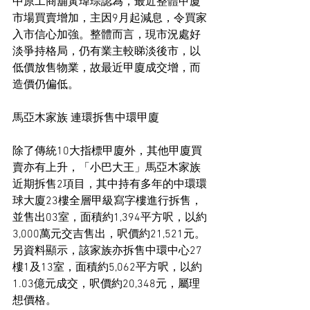
中原工商舖黃瑋琮認為，最近整體甲廈
市場買賣增加，主因9月起減息，令買家
入市信心加強。整體而言，現市況處好
淡爭持格局，仍有業主較睇淡後市，以
低價放售物業，故最近甲廈成交增，而
造價仍偏低。
馬亞木家族 連環拆售中環甲廈
除了傳統10大指標甲廈外，其他甲廈買
賣亦有上升，「小巴大王」馬亞木家族
近期拆售2項目，其中持有多年的中環環
球大廈23樓全層甲級寫字樓進行拆售，
並售出03室，面積約1,394平方呎，以約
3,000萬元交吉售出，呎價約21,521元。
另資料顯示，該家族亦拆售中環中心27
樓1及13室，面積約5,062平方呎，以約
1.03億元成交，呎價約20,348元，屬理
想價格。