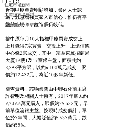
11-15
住宅市場新聞
近期甲廈買賣明顯增加，業內人士認
工商舖市場新聞
為，減息增強買家入市信心，惟仍有平
盤於市場上，故造價仍較低。
其他關於地產新聞
據中原每月10大指標甲廈買賣成交上，
上月錄得7宗買賣，交投上升。上環信德
中心錄2宗成交，其中一宗為東翼招商局
大廈19樓1及17室銀主盤，面積共約
3,298平方呎，以約4,100萬元成交，呎
價約12,432元，為近10多年新低。
翻查資料，該物業曾由中聯石化前主席
許智明及相關人士擁有，2017年底以約
9,739.6萬元購入，呎價約29,532元，早
前單位淪銀主盤。按現時成交價計，單
位於7年間，大幅貶值約5,637萬元，跌
價約58%。