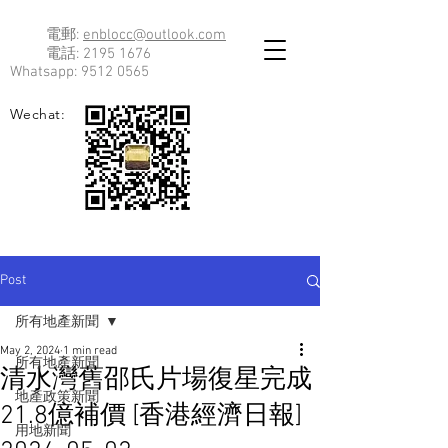
電郵:
enblocc@outlook.com
電話:
2195 1676
Whatsapp:
9512 0565
Wechat:
Post
所有地產新聞
May 2, 2024
1 min read
所有地產新聞
清水灣舊邵氏片場復星完成
地產政策新聞
21.8億補價 [香港經濟日報]
用地新聞