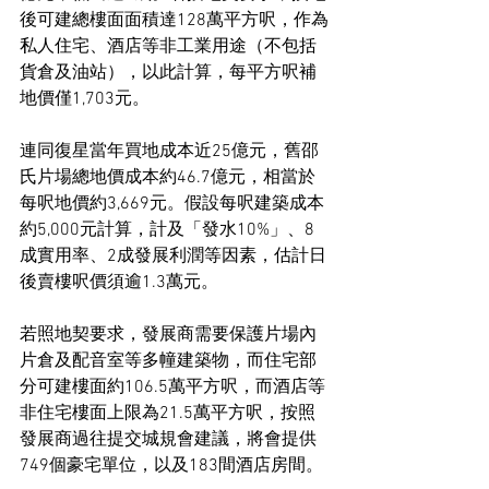
後可建總樓面面積達128萬平方呎，作為
私人住宅、酒店等非工業用途（不包括
貨倉及油站），以此計算，每平方呎補
地價僅1,703元。
連同復星當年買地成本近25億元，舊邵
氏片場總地價成本約46.7億元，相當於
每呎地價約3,669元。假設每呎建築成本
約5,000元計算，計及「發水10%」、8
成實用率、2成發展利潤等因素，估計日
後賣樓呎價須逾1.3萬元。
若照地契要求，發展商需要保護片場內
片倉及配音室等多幢建築物，而住宅部
分可建樓面約106.5萬平方呎，而酒店等
非住宅樓面上限為21.5萬平方呎，按照
發展商過往提交城規會建議，將會提供
749個豪宅單位，以及183間酒店房間。