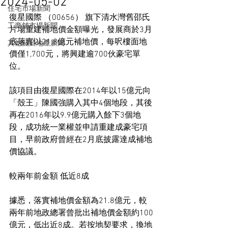
2024-05-02
住宅市場新聞
復星國際 （00656） 旗下清水灣舊邵氏
工商舖市場新聞
片場重建補地價金額曝光，發展商於3月
底落實以21.8億元補地價，每呎樓面地
其他關於地產新聞
價僅1,700元，將興建逾700伙豪宅單
位。
該項目由復星國際在2014年以15億元向
「殼王」陳國強購入其中4個地段，其後
再在2016年以9.9億元購入餘下3個地
段，成功統一業權並申請重建成豪宅項
目，早前政府曾經在2月底披露達成補地
價協議。
較兩年前金額 低近8成
據悉，落實補地價金額為21.8億元，較
兩年前地政總署曾批出補地價金額約100
億元，低出近8成。若按地契要求，換地