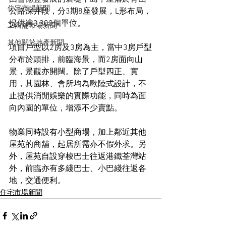
住宅市場新聞
公路深井段，分3期8座發展，L形布局，
提供逾3,300個單位。
工商舖市場新聞
其他關於地產新聞
項目戶型以2房及3房為主，當中3房戶型
分布於頭排，前臨海景，而2房面向山
景，景觀亦開闊。除了戶型四正、實
用，其園林、會所均為歐陸式設計，不
止提供消閒娛樂的實際功能，同時為面
向內園的單位，增添不少賣點。
物業同時設有小型商場，加上鄰近其他
屋苑的商舖，起居所需亦不假外求。另
外，屋苑自設穿梭巴士往返港鐵荃灣站
外，前臨亦有多綫巴士、小巴綫往返各
地，交通便利。
住宅市場新聞