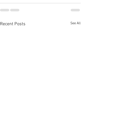
See All
Recent Posts
大埔上然享翠綠景營造悠
佐敦廟街95至9