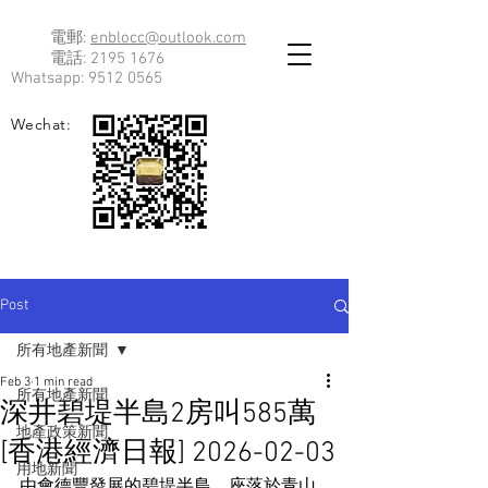
電郵:
enblocc@outlook.com
電話:
2195 1676
Whatsapp:
9512 0565
Wechat:
Post
所有地產新聞
Feb 3
1 min read
所有地產新聞
深井碧堤半島2房叫585萬
地產政策新聞
[香港經濟日報] 2026-02-03
用地新聞
由會德豐發展的碧堤半島，座落於青山