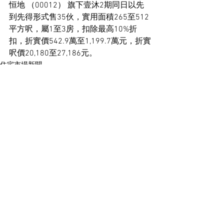
恒地 （00012） 旗下壹沐2期同日以先
到先得形式售35伙，實用面積265至512
平方呎，屬1至3房，扣除最高10%折
扣，折實價542.9萬至1,199.7萬元，折實
呎價20,180至27,186元。
住宅市場新聞
See All
Recent Posts