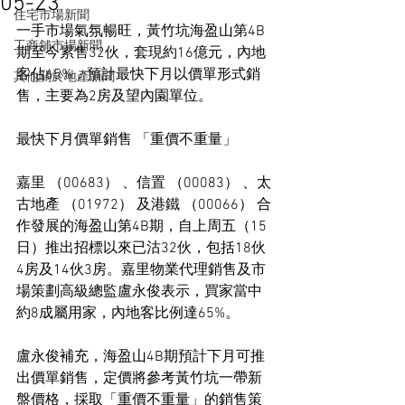
05-23
住宅市場新聞
一手市場氣氛暢旺，黃竹坑海盈山第4B
工商舖市場新聞
期至今累售32伙，套現約16億元，內地
客佔65%，預計最快下月以價單形式銷
其他關於地產新聞
售，主要為2房及望內園單位。
最快下月價單銷售 「重價不重量」
嘉里 （00683） 、信置 （00083） 、太
古地產 （01972） 及港鐵 （00066） 合
作發展的海盈山第4B期，自上周五（15
日）推出招標以來已沽32伙，包括18伙
4房及14伙3房。嘉里物業代理銷售及市
場策劃高級總監盧永俊表示，買家當中
約8成屬用家，內地客比例達65%。
盧永俊補充，海盈山4B期預計下月可推
出價單銷售，定價將參考黃竹坑一帶新
盤價格，採取「重價不重量」的銷售策