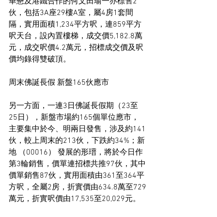
華懋及港鐵合作的何文田瑜一亦標售2
伙，包括3A座29樓A室，屬4房1套間
隔，實用面積1,234平方呎，連859平方
呎天台，設內置樓梯，成交價5,182.8萬
元，成交呎價4.2萬元，招標成交價及呎
價均錄得雙破頂。
周末佛誕長假 新盤165伙應市
另一方面，一連3日佛誕長假期（23至
25日），新盤市場約165個單位應市，
主要集中於今、明兩日發售，涉及約141
伙，較上周末的213伙，下跌約34%；新
地 （00016） 發展的形瑨，將於今日作
第3輪銷售，價單連招標共推97伙，其中
價單銷售87伙，實用面積由361至364平
方呎，全屬2房，折實價由634.8萬至729
萬元，折實呎價由17,535至20,029元。