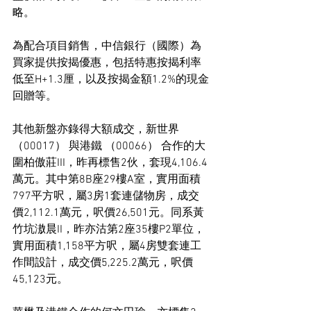
略。
為配合項目銷售，中信銀行（國際）為
買家提供按揭優惠，包括特惠按揭利率
低至H+1.3厘，以及按揭金額1.2%的現金
回贈等。
其他新盤亦錄得大額成交，新世界 
（00017） 與港鐵 （00066） 合作的大
圍柏傲莊III，昨再標售2伙，套現4,106.4
萬元。其中第8B座29樓A室，實用面積
797平方呎，屬3房1套連儲物房，成交
價2,112.1萬元，呎價26,501元。同系黃
竹坑滶晨II，昨亦沽第2座35樓P2單位，
實用面積1,158平方呎，屬4房雙套連工
作間設計，成交價5,225.2萬元，呎價
45,123元。