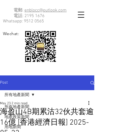
電郵:
enblocc@outlook.com
電話:
2195 1676
Whatsapp:
9512 0565
Wechat:
Post
所有地產新聞
May 23
2 min read
所有地產新聞
海盈山4B期累沽32伙共套逾
地產政策新聞
16億 [香港經濟日報] 2025-
用地新聞