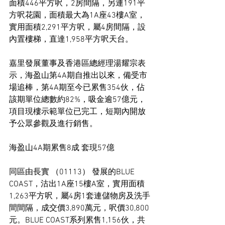
面積446平方呎，2房間隔，另連191平
方呎花園，面積最大為1A座43樓A室，
實用面積2,291平方呎，屬4房間隔，設
內置樓梯，直達1,958平方呎天台。
嘉里發展董事及香港區總經理湯耀宗表
示，海盈山第4A期自推出以來，備受市
場追棒，第4A期至今已累售354伙，佔
該期單位總數約82%，吸金逾57億元，
項目現樓示範單位已完工，短期內開放
予公眾參觀及進行銷售。
海盈山4A期累售8成 套現57億
同區由長實 （01113） 發展的BLUE 
COAST，沽出1A座15樓A室，實用面積
1,263平方呎，屬4房1套連儲物房及洗手
間間隔，成交價3,890萬元，呎價30,800
元。BLUE COAST系列累售1,156伙，共