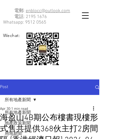
電郵:
enblocc@outlook.com
電話:
2195 1676
Whatsapp:
9512 0565
Wechat:
Post
所有地產新聞
Apr 30
1 min read
所有地產新聞
海盈山4B期公布樓書現樓形
地產政策新聞
式售共提供368伙主打2房間
用地新聞