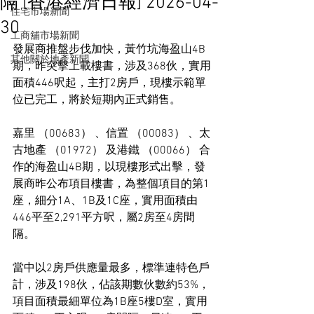
隔 [香港經濟日報] 2026-04-
住宅市場新聞
30
工商舖市場新聞
發展商推盤步伐加快，黃竹坑海盈山4B
其他關於地產新聞
期，昨突擊上載樓書，涉及368伙，實用
面積446呎起，主打2房戶，現樓示範單
位已完工，將於短期內正式銷售。
嘉里 （00683） 、信置 （00083） 、太
古地產 （01972） 及港鐵 （00066） 合
作的海盈山4B期，以現樓形式出擊，發
展商昨公布項目樓書，為整個項目的第1
座，細分1A、1B及1C座，實用面積由
446平至2,291平方呎，屬2房至4房間
隔。
當中以2房戶供應量最多，標準連特色戶
計，涉及198伙，佔該期數伙數約53%，
項目面積最細單位為1B座5樓D室，實用