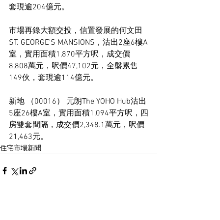
套現逾204億元。
市場再錄大額交投，信置發展的何文田
ST. GEORGE'S MANSIONS，沽出2座6樓A
室，實用面積1,870平方呎，成交價
8,808萬元，呎價47,102元，全盤累售
149伙，套現逾114億元。
新地 （00016） 元朗The YOHO Hub沽出
5座26樓A室，實用面積1,094平方呎，四
房雙套間隔，成交價2,348.1萬元，呎價
21,463元。
住宅市場新聞