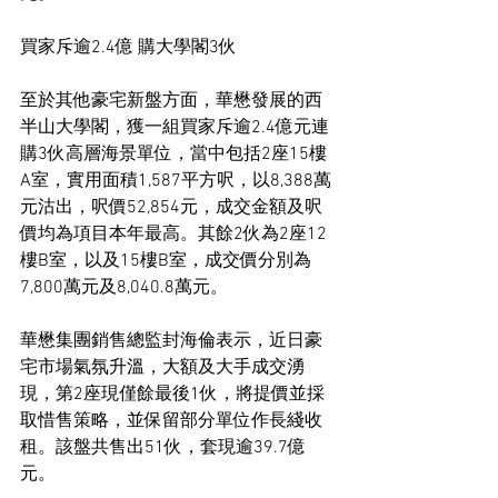
買家斥逾2.4億 購大學閣3伙
至於其他豪宅新盤方面，華懋發展的西
半山大學閣，獲一組買家斥逾2.4億元連
購3伙高層海景單位，當中包括2座15樓
A室，實用面積1,587平方呎，以8,388萬
元沽出，呎價52,854元，成交金額及呎
價均為項目本年最高。其餘2伙為2座12
樓B室，以及15樓B室，成交價分別為
7,800萬元及8,040.8萬元。
華懋集團銷售總監封海倫表示，近日豪
宅市場氣氛升溫，大額及大手成交湧
現，第2座現僅餘最後1伙，將提價並採
取惜售策略，並保留部分單位作長綫收
租。該盤共售出51伙，套現逾39.7億
元。