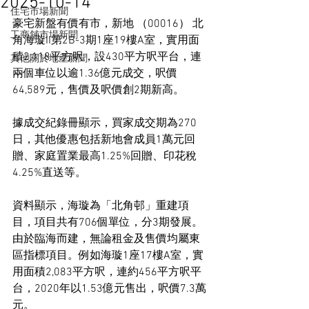
2025-10-14
住宅市場新聞
豪宅新盤有價有市，新地 （00016） 北
工商舖市場新聞
角海璇II第2B-3期1座19樓A室，實用面
積2,118平方呎，設430平方呎平台，連
其他關於地產新聞
兩個車位以逾1.36億元成交，呎價
64,589元，售價及呎價創2期新高。
據成交紀錄冊顯示，買家成交期為270
日，其他優惠包括新地會成員1萬元回
贈、家庭置業最高1.25%回贈、印花稅
4.25%直送等。
資料顯示，海璇為「北角邨」重建項
目，項目共有706個單位，分3期發展。
由於臨海而建，無論租金及售價均屬東
區指標項目。例如海璇1座17樓A室，實
用面積2,083平方呎，連約456平方呎平
台，2020年以1.53億元售出，呎價7.3萬
元。