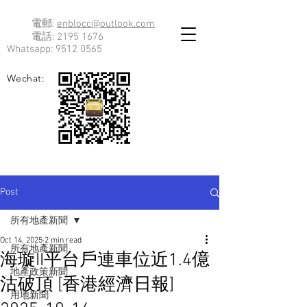
電郵:
enblocc@outlook.com
電話:
2195 1676
Whatsapp:
9512 0565
Wechat:
Post
所有地產新聞
Oct 14, 2025
2 min read
所有地產新聞
海璇II平台戶連車位近1.4億
地產政策新聞
沽破頂 [香港經濟日報]
用地新聞