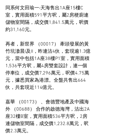
同系何文田瑜一‧天海售出1A座15樓C
室，實用面積591平方呎，屬2房梗廚連
儲物室間隔，成交價1,841.5萬元，呎價
約31,160元。
再者，新世界 （00017） 牽頭發展的黃
竹坑滶晨I及II，昨連沽4伙，套現逾1.3億
元，當中包括1A座38樓P1室，實用面積
1,536平方呎，屬4房雙套設計，連一個
停車位，成交價7,296萬元，呎價4.75萬
元，據悉買家為港漂。全盤共售出664
伙，共套現近114億元。
嘉華 （00173） 、會德豐地產及中國海
外 （00688） 合作的啟德海灣，沽出2A
座32樓B室，實用面積536平方呎，2房
連儲物室間隔，成交價1,232.8萬元，呎
價2.3萬元。