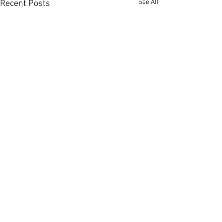
See All
Recent Posts
大埔上然享翠綠景營造悠
佐敦廟街95至9
然山居氛圍 [香港經濟日報]
家放售意向價1.0
2026-08-06
港經濟日報] 2026
萬科香港旗下大埔上然已屆現
政府近年大力搶人
Comments
樓，項目設兩個現樓示範單
本地生名額，學生