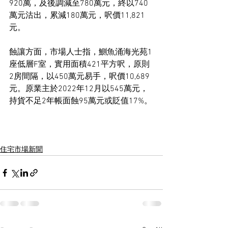
920萬，及後調減至780萬元，終以740
萬元沽出，累減180萬元，呎價11,821
元。
蝕讓方面，市場人士指，鰂魚涌海光苑1
座低層F室，實用面積421平方呎，原則
2房間隔，以450萬元易手，呎價10,689
元。原業主於2022年12月以545萬元，
持貨不足2年帳面蝕95萬元或貶值17%。
住宅市場新聞