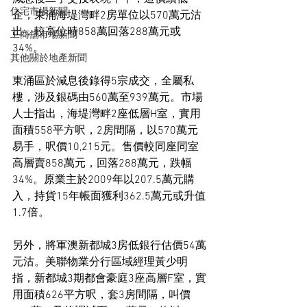
住宅市場新聞
企，東涌海堤灣畔2房單位以570萬元沽
出，較高位時858萬回落288萬元或
工商舖市場新聞
34%。
其他關於地產新聞
東涌區於減息後錄得5宗成交，全屬私
樓，涉及銀碼由560萬至939萬元。市場
人士指出，海堤灣畔2座低層H室，實用
面積558平方呎，2房間隔，以570萬元
易手，呎價10,215元。售價較同座同室
高層賣858萬元，回落288萬元，跌幅
34%。原業主於2009年以207.5萬元購
入，持貨15年帳面獲利362.5萬元或升值
1.7倍。
另外，將軍澳新都城3房低銀行估價54萬
元沽。美聯物業分行區域經理黃少明
指，新都城3期都會豪庭3座高層F室，實
用面積626平方呎，套3房間隔，叫價