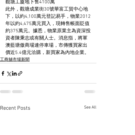
觀塘工廈地下售4100萬
此外，觀塘成業街30號華富工貿中心地
下，以約4,100萬元登記易手，物業2012
年以約4,475萬元買入，現轉售帳面貶值
約375萬元。據悉，物業原業主為資深投
資者陳秉志或有關人士。消息指，將軍
澳藍塘傲商場連停車場，市傳獲買家出
價近5.4億元洽購，新買家為內地企業。
工商舖市場新聞
See All
Recent Posts