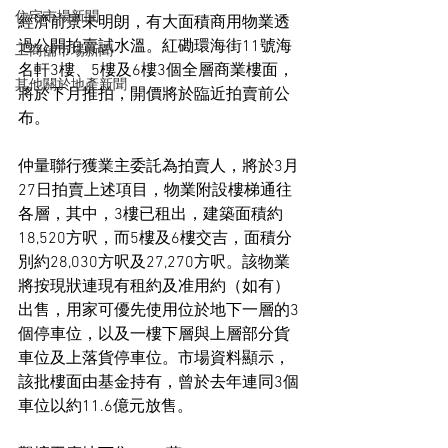
住宅市場新聞
經濟前景未明朗，有大面積商用物業透
過公開拍賣試水溫。紅磡環海街11號海
工商舖市場新聞
名軒3樓、5樓及6樓3個全層商業樓面，
其他關於地產新聞
將於下月推拍，開價將於臨近拍賣前公
布。
仲量聯行獲業主委託為拍賣人，將於3月
27日拍賣上述項目，物業附設樓梯通往
各層，其中，3樓已租出，建築面積約
18,520方呎，而5樓及6樓交吉，面積分
別約28,030方呎及27,270方呎。該物業
將按現狀連現有租約及准用約（如有）
出售，用家可優先使用位於地下一層的3
個停車位，以及一樓下層與上層部分貨
車位及上落貨停車位。市場資料顯示，
該批樓面由基金持有，曾於去年連同3個
車位以約11.6億元放售。