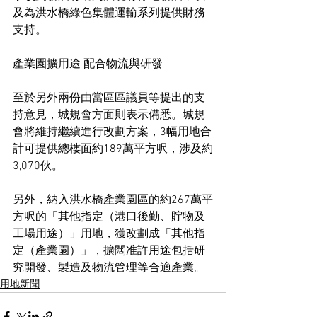
及為洪水橋綠色集體運輸系列提供財務
支持。
產業園擴用途 配合物流與研發
至於另外兩份由當區區議員等提出的支
持意見，城規會方面則表示備悉。城規
會將維持繼續進行改劃方案，3幅用地合
計可提供總樓面約189萬平方呎，涉及約
3,070伙。
另外，納入洪水橋產業園區的約267萬平
方呎的「其他指定（港口後勤、貯物及
工場用途）」用地，獲改劃成「其他指
定（產業園）」，擴闊准許用途包括研
究開發、製造及物流管理等合適產業。
用地新聞