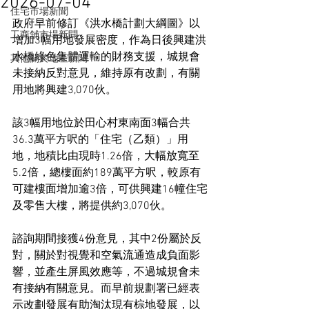
2026-07-04
住宅市場新聞
政府早前修訂《洪水橋計劃大綱圖》以
工商舖市場新聞
增加3幅用地發展密度，作為日後興建洪
水橋綠色集體運輸的財務支援，城規會
其他關於地產新聞
未接納反對意見，維持原有改劃，有關
用地將興建3,070伙。
該3幅用地位於田心村東南面3幅合共
36.3萬平方呎的「住宅（乙類）」用
地，地積比由現時1.26倍，大幅放寬至
5.2倍，總樓面約189萬平方呎，較原有
可建樓面增加逾3倍，可供興建16幢住宅
及零售大樓，將提供約3,070伙。
諮詢期間接獲4份意見，其中2份屬於反
對，關於對視覺和空氣流通造成負面影
響，並產生屏風效應等，不過城規會未
有接納有關意見。而早前規劃署已經表
示改劃發展有助淘汰現有棕地發展，以