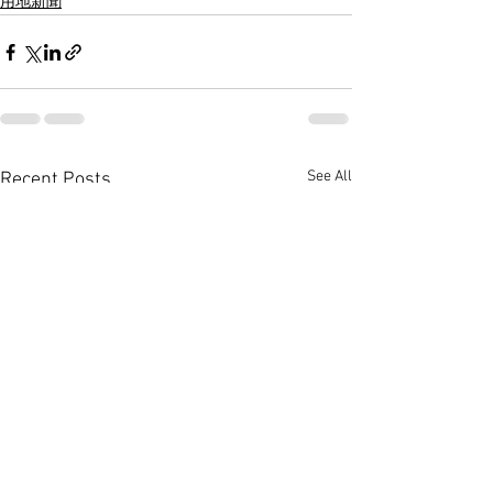
用地新聞
See All
Recent Posts