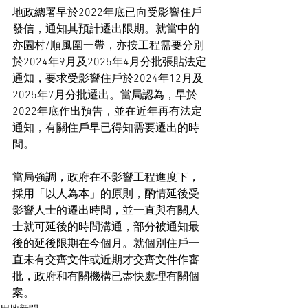
地政總署早於2022年底已向受影響住戶
發信，通知其預計遷出限期。就當中的
亦園村/順風圍一帶，亦按工程需要分別
於2024年9月及2025年4月分批張貼法定
通知，要求受影響住戶於2024年12月及
2025年7月分批遷出。當局認為，早於
2022年底作出預告，並在近年再有法定
通知，有關住戶早已得知需要遷出的時
間。
當局強調，政府在不影響工程進度下，
採用「以人為本」的原則，酌情延後受
影響人士的遷出時間，並一直與有關人
士就可延後的時間溝通，部分被通知最
後的延後限期在今個月。就個別住戶一
直未有交齊文件或近期才交齊文件作審
批，政府和有關機構已盡快處理有關個
案。