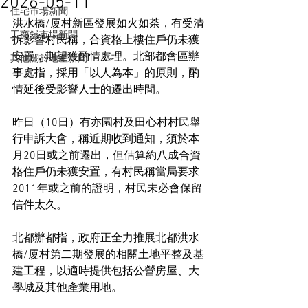
2026-05-11
住宅市場新聞
洪水橋/厦村新區發展如火如荼，有受清
工商舖市場新聞
拆影響村民稱，合資格上樓住戶仍未獲
安置，期望獲酌情處理。北部都會區辦
其他關於地產新聞
事處指，採用「以人為本」的原則，酌
情延後受影響人士的遷出時間。
昨日（10日）有亦園村及田心村村民舉
行申訴大會，稱近期收到通知，須於本
月20日或之前遷出，但估算約八成合資
格住戶仍未獲安置，有村民稱當局要求
2011年或之前的證明，村民未必會保留
信件太久。
北都辦都指，政府正全力推展北都洪水
橋/厦村第二期發展的相關土地平整及基
建工程，以適時提供包括公營房屋、大
學城及其他產業用地。