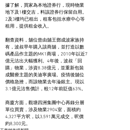
據了解，買家為本地證券行，現時物業
地下及1樓交吉，料該證券行保留自用。
2及3樓均已租出，租客包括水療中心等
租用，提供租金收入。
翻查資料，舖位曾由舖王鄧成波家族持
有，波叔早年購入該商舖，並打造以數
碼產品作主題的MK1商場，2010年以近7
億元沽出大幅獲利。4年後，波叔「回
購」物業，涉資8.38億元，並重新包裝
成醫療主題的美迪寧廣場。疫情後舖位
價格急挫，而該物業去年淪銀主。現以
3.1億元沽售價計，較12年前貶值63%。
商廈方面，觀塘四洲集團中心再錄分層
單位買賣，涉及物業2904室，面積約
4,327平方呎，以3,591萬元成交，呎價
約8,300元。