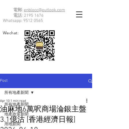
電郵:
enblocc@outlook.com
電話:
2195 1676
Whatsapp:
9512 0565
Wechat:
Post
所有地產新聞
Apr 10
1 min read
所有地產新聞
油麻地6萬呎商場淪銀主盤
地產政策新聞
3.1億沽 [香港經濟日報]
用地新聞