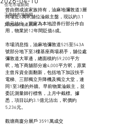
2026-04-10
住宅市場新聞
曾由鄧成波家族持有，油麻地彌敦道3層
工商舖市場新聞
商場近6萬呎舖位淪銀主盤，現以約3.1
億元沽出，買家為本地證券行部分作自
其他關於地產新聞
用，物業於12年間貶值6成。
市場消息指，油麻地彌敦道525至543A
號部分地下至3樓基座商場易手，舖位處
彌敦道大單邊，總面積約59,200平方
呎，地下商舖部分逾4,000平方呎，原業
主曾斥資全面翻新，包括地下加設扶手
電梯、三部獨立升降機及獨立大堂，連
同1至3樓的外牆。早前物業淪銀主，並
委託測量師行標售，上月中截標。據
悉，項目以約3.1億元沽出，呎價約
5,236元。
觀塘商廈分層戶 3591萬成交