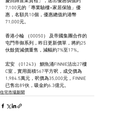
慶回歸置業賀禮」，送出優惠價值約
7,100元的「專業驗樓+家居保險」優
惠，名額共10個，優惠總值約港幣
71,000元。
香港小輪 （00050） 及帝國集團合作的
屯門帝御系列，昨日更新價單，將約25
伙餘貨減價重售，減幅約7%至17%。
宏安 （01243） 鰂魚涌FINNIE沽出27樓
C室，實用面積567平方呎，成交價為
1,984.5萬元，呎價為35,000元，FINNIE
已售出89伙，吸金約6.3億元。
住宅市場新聞