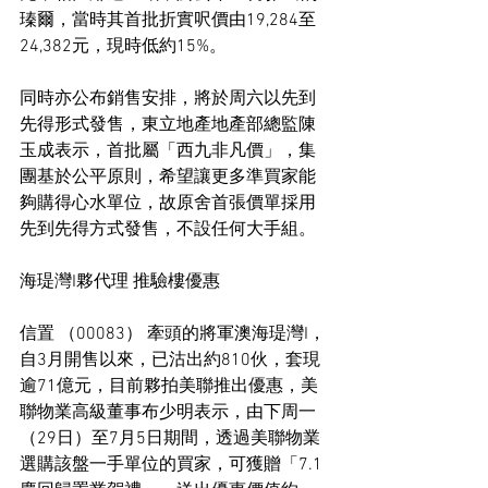
瑧爾，當時其首批折實呎價由19,284至
24,382元，現時低約15%。
同時亦公布銷售安排，將於周六以先到
先得形式發售，東立地產地產部總監陳
玉成表示，首批屬「西九非凡價」，集
團基於公平原則，希望讓更多準買家能
夠購得心水單位，故原舍首張價單採用
先到先得方式發售，不設任何大手組。
海瑅灣I夥代理 推驗樓優惠
信置 （00083） 牽頭的將軍澳海瑅灣I，
自3月開售以來，已沽出約810伙，套現
逾71億元，目前夥拍美聯推出優惠，美
聯物業高級董事布少明表示，由下周一
（29日）至7月5日期間，透過美聯物業
選購該盤一手單位的買家，可獲贈「7.1