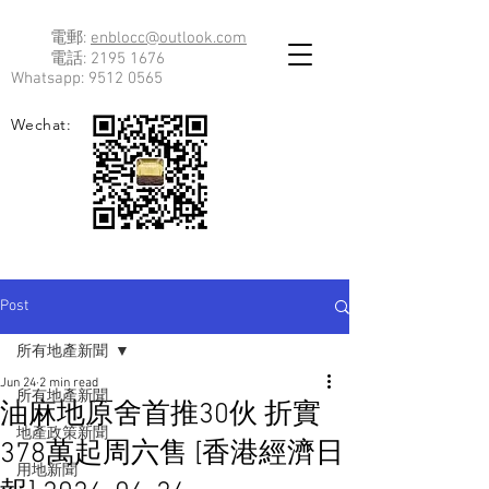
電郵:
enblocc@outlook.com
電話:
2195 1676
Whatsapp:
9512 0565
Wechat:
Post
所有地產新聞
Jun 24
2 min read
所有地產新聞
油麻地原舍首推30伙 折實
地產政策新聞
378萬起周六售 [香港經濟日
用地新聞