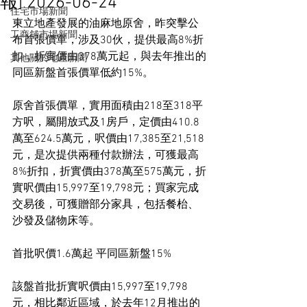
報] 2026-06-24
住宅市場新聞
東立地產發展的油麻地原舍，昨突擊公
工商舖市場新聞
布首張價單，涉及30伙，提供最高8%折
扣，折實價由378萬元起，與去年推出的
其他關於地產新聞
同區新盤首張價單低約15%。
原舍首張價單，實用面積由218至318平
方呎，屬開放式及1房戶，定價由410.8
萬至624.5萬元，呎價由17,385至21,518
元，是次提供兩種付款辦法，可獲最高
8%折扣，折實價由378萬至575萬元，折
實呎價由15,997至19,798元；買家完成
交易後，可獲贈部分家具，包括餐枱、
沙發及儲物床等。
首批呎價1.6萬起 平同區新盤15%
該盤首批折實呎價由15,997至19,798
元，相比鄰近區域，於去年12月推出的