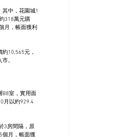
。其中，花園城1
約318萬元購
3個月，帳面獲利
0,565元，
入市。
B8室，實用面
月以約929.4
於3房間隔，原
15個月，帳面獲