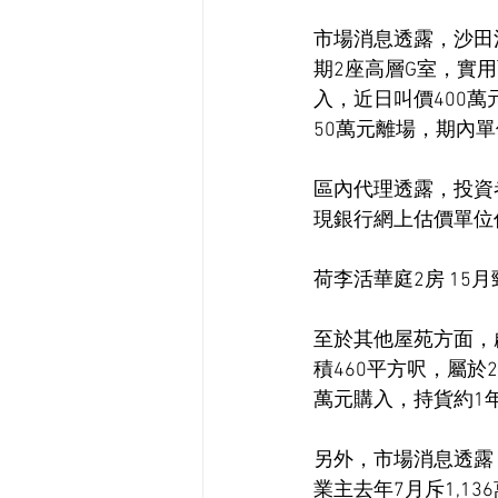
市場消息透露，沙田
期2座高層G室，實用
入，近日叫價400萬
50萬元離場，期內單
區內代理透露，投資者
現銀行網上估價單位仍
荷李活華庭2房 15月
至於其他屋苑方面，
積460平方呎，屬於2
萬元購入，持貨約1年
另外，市場消息透露
業主去年7月斥1,13