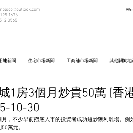
We
nblocc@outlook.com
195 1676
512 0565
用地新聞
住宅市場新聞
工商舖市場新聞
其他關於地
城1房3個月炒貴50萬 [香
5-10-30
個月，不少早前撈底入市的投資者成功短炒獲利離場。例
50萬元。