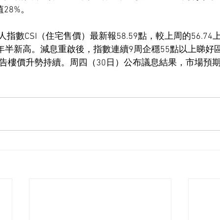
28%。
數CSI（住宅售價）最新報58.59點，較上周的56.74上
一年半新高。減息重啟後，指數連續9周企穩55點以上睇好
預告樓價升勢持續。周四（30日）公布議息結果，市場預