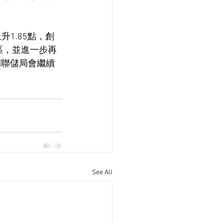
升1.85點，創
區，並進一步再
期聯儲局會繼續
See All