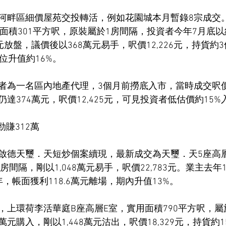
河畔區細價屋苑交投轉活，例如花園城本月暫錄8宗成交
面積301平方呎，原裝屬於1房間隔，投資者今年7月底以
元放盤，議價後以368萬元易手，呎價12,226元，持貨約
位升值約16%。
為一名區內地產代理，3個月前撈底入市，當時成交呎價約1
達374萬元，呎價12,425元，可見投資者低估價約15%
勁賺312萬
啟德天璽．天短炒個案續現，最新成交為天璽．天5座高層
房間隔，剛以1,048萬元易手，呎價22,783元。業主去年10
，帳面獲利118.6萬元離場，期內升值13%。
，上環荷李活華庭B座高層E室，實用面積790平方呎，屬
6萬元購入，剛以1,448萬元沽出，呎價18,329元，持貨約