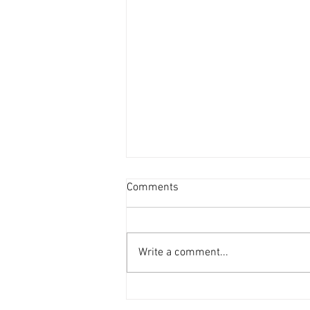
投資者提早收割 [香港經濟日
Comments
報] 2026-08-07
二手住宅市場由今年6月開始步入
整固期，交投急挫，業主持價強硬
Write a comment...
之下，樓價輕微回落，惟市場仍有
短炒成交，莫非投資者看淡後市、
現階段見仍有得賺就先行套現離
場？ 從各主要代理行按周進行成