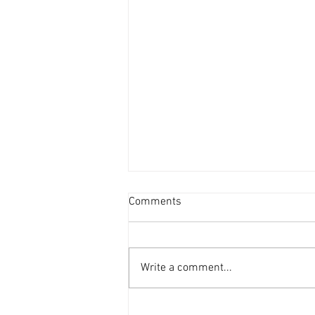
新盤平均面積見回升 [香港經
Comments
濟日報] 2026-08-06
港府正編制首份五年規劃，早前本
報社論就提到房屋部分，五年規劃
Write a comment...
的房屋指標不應只停留於「興建多
少個單位」的數量層面，而應涵蓋
人均居住面積、公營房屋質素標準