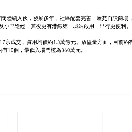
87年間陸續入伙，發展多年，社區配套完善，屋苑自設商場
及小巴途經，其後更有港鐵第一城站啟用，出行更便利。
17宗成交，實用均價約1.3萬餘元。放盤量方面，目前約
約有10個，最低入場門檻為360萬元。