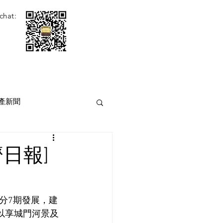
chat:
產新聞
日報]
分7期發展，建
面以享城門河景及