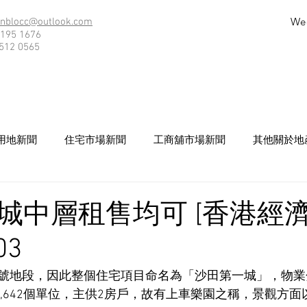
We
nblocc@outlook.com
195 1676
512 0565
用地新聞
住宅市場新聞
工商舖市場新聞
其他關於地
城中層租售均可 [香港經濟
03
號地段，因此整個住宅項目命名為「沙田第一城」，物業
0,642個單位，主供2房戶，故有上車樂園之稱，景觀方