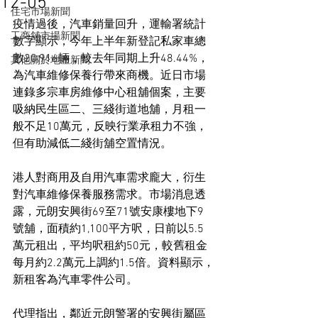
12-05
住宅市場新聞
疫情過後，汽車銷量回升，運輸署統計
工商舖市場新聞
數字顯示，今年上半年新登記私家車總
數20,916輛，較去年同期上升48.44%，
其他關於地產新聞
為汽車維修保養行帶來商機。近日市場
連錄多宗車房維修中心租舖個案，主要
吸納民生區二、三綫街道地舖，月租一
般不足10萬元，反映行業承租力不強，
但有助減低二綫街舖空置情況。
港人對商用及自用汽車需求龐大，衍生
對汽車維修保養服務需求。市場消息透
露，元朗安興街69至71號安康樓地下9
號舖，面積約1,100平方呎，日前以5.5
萬元租出，平均呎租約50元，較舊租金
每月約2.2萬元上調約1.5倍。資料顯示，
新租客為汽車零件公司。
代理指出，鄰近元朗警署的安興街屬區