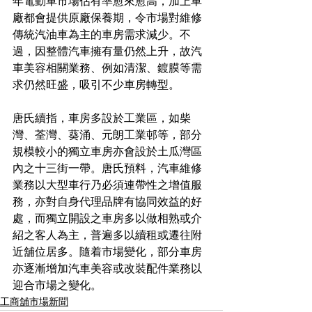
年電動車市場佔有率愈來愈高，加上車
廠都會提供原廠保養期，令市場對維修
傳統汽油車為主的車房需求減少。不
過，因整體汽車擁有量仍然上升，故汽
車美容相關業務、例如清潔、鍍膜等需
求仍然旺盛，吸引不少車房轉型。
唐氏續指，車房多設於工業區，如柴
灣、荃灣、葵涌、元朗工業邨等，部分
規模較小的獨立車房亦會設於土瓜灣區
內之十三街一帶。唐氏預料，汽車維修
業務以大型車行乃必須連帶性之增值服
務，亦對自身代理品牌有協同效益的好
處，而獨立開設之車房多以做相熟或介
紹之客人為主，普遍多以續租或遷往附
近舖位居多。隨着市場變化，部分車房
亦逐漸增加汽車美容或改裝配件業務以
迎合市場之變化。
工商舖市場新聞