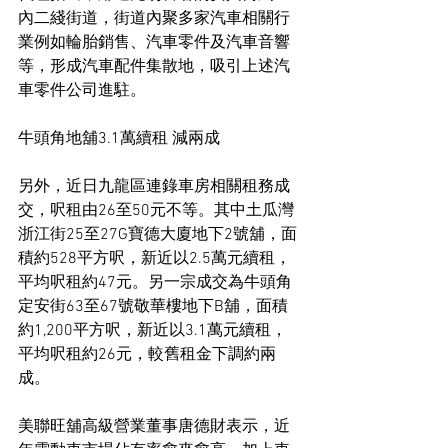
內二綫街道，街道內聚多家汽車相關行
業例如輪胎銷售、汽車零件及汽車音響
等，形成汽車配件集散地，吸引上述汽
車零件公司進駐。
牛頭角地舖3.1萬續租 減兩成
另外，近日九龍區連錄車房相關租務成
交，呎租由26至50元不等。其中土瓜灣
浙江街25至27G寶德大廈地下2號舖，面
積約528平方呎，新近以2.5萬元續租，
平均呎租約47元。另一宗成交為牛頭角
定安街63至67號敬華樓地下B舖，面積
約1,200平方呎，新近以3.1萬元續租，
平均呎租約26元，較舊租金下調約兩
成。
美聯旺舖高級營業董事唐德財表示，近