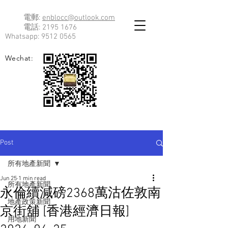
電郵:
enblocc@outlook.com
電話:
2195 1676
Whatsapp:
9512 0565
Wechat:
Post
所有地產新聞
Jun 25
1 min read
所有地產新聞
永倫續減磅2368萬沽佐敦南
地產政策新聞
京街舖 [香港經濟日報]
用地新聞