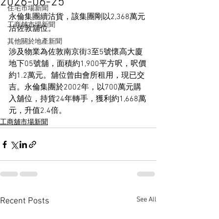
2026-06-25
住宅市場新聞
永倫集團續沽貨，該集團剛以2,368萬元
工商舖市場新聞
沽佐敦舖位。
其他關於地產新聞
涉及物業為佐敦南京街3至5號懷高大廈
地下05號舖，面積約1,900平方呎，呎價
約1.2萬元。舖位曾由會所租用，現已交
吉。永倫集團於2002年，以700萬元購
入舖位，持貨24年轉手，獲利約1,668萬
元，升值2.4倍。
工商舖市場新聞
See All
Recent Posts