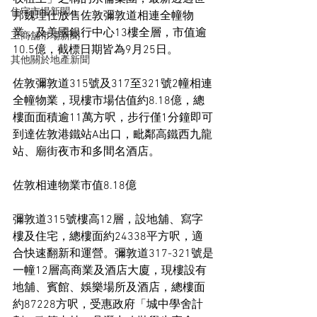
住宅市場新聞
邦魏理仕放售佐敦彌敦道相連全幢物
業，及美國銀行中心13樓全層，市值逾
工商舖市場新聞
10.5億，截標日期皆為9月25日。
其他關於地產新聞
佐敦彌敦道315號及317至321號2幢相連
全幢物業，現樓市場估值約8.18億，總
樓面面積逾11萬方呎，步行僅1分鐘即可
到達佐敦港鐵站A出口，毗鄰高鐵西九龍
站、廟街夜市和多間名酒店。
佐敦相連物業市值8.18億
彌敦道315號樓高12層，設地舖、寫字
樓及住宅，總樓面約24338平方呎，適
合快速翻新和運營。彌敦道317-321號是
一幢12層高商業及酒店大廈，現樓設有
地舖、賓館、娛樂場所及酒店，總樓面
約87228方呎，受惠政府「城中學舍計