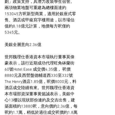
劃」政策支持，具潛力改裝學生宿舍。 
兩項物業地盤可重建為總樓面達約
153045方呎新型商業，適用於銀座式零
售、酒店或甲級寫字樓用途，以市場估
值約8.18億元計算，地價每方呎僅約
5345元。
美銀全層意向2.36億
世邦魏理仕香港資本市場執行董事莫偉
豪表示，該行近期成功代理旺角砵蘭街
60號Hotel Ease 成交價4.35億， 呎價
8880元及西營盤德輔道西330至332號
The Henry酒店1.85億，呎價8000元，料
酒店成交陸續有來。世邦魏理仕香港資
本市場部資深董事黄懿誠表示，美銀中
心13樓以現狀部份連約及交吉出售，建
築面積約13880呎，意向價約2.36億，每
呎約1.7萬，稍低於過往成交呎價約1.8萬