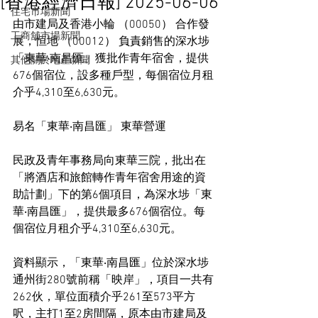
[香港經濟日報] 2025-06-06
住宅市場新聞
由市建局及香港小輪 （00050） 合作發
工商舖市場新聞
展，恒地 （00012） 負責銷售的深水埗
「東華‧南昌匯」獲批作青年宿舍，提供
其他關於地產新聞
676個宿位，設多種戶型，每個宿位月租
介乎4,310至6,630元。
易名「東華‧南昌匯」 東華營運
民政及青年事務局向東華三院，批出在
「將酒店和旅館轉作青年宿舍用途的資
助計劃」下的第6個項目，為深水埗「東
華‧南昌匯」，提供最多676個宿位。每
個宿位月租介乎4,310至6,630元。
資料顯示，「東華‧南昌匯」位於深水埗
通州街280號前稱「映岸」，項目一共有
262伙，單位面積介乎261至573平方
呎，主打1至2房間隔，原本由市建局及