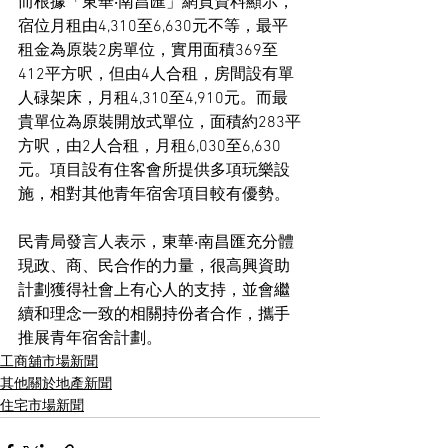
而根據「東華‧南昌匯」網頁資料顯示，
宿位月租由4,310至6,630元不等，最平
租金為原裝2房單位，實用面積369至
412平方呎，但由4人合租，房間設有單
人碌架床，月租4,310至4,910元。而最
貴單位為原裝開放式單位，面積約283平
方呎，由2人合租，月租6,030至6,630
元。項目設有住客會所提供多項玩樂設
施，相對其他青年宿舍項目較有優勢。
民青局發言人表示，東華‧南昌匯充分體
現政、商、民合作的力量，很高興資助
計劃獲得社會上有心人的支持，並會繼
續和理念一致的相關持份者合作，攜手
推展青年宿舍計劃。
工商舖市場新聞
其他關於地產新聞
住宅市場新聞