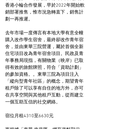
香港小輪合作發展，早於2022年開始軟
銷部署推售，惟市況急轉直下，銷售計
劃一再推遲。
去年市場一度傳言有本地大學有意全幢
購入改作學生宿舍，最終卻改作青年宿
舍，並由東華三院營運，屬於首個全新
住宅項目改為青年宿舍項目。民政及青
年事務局現指，有關物業（映岸）已取
得有效的旅館牌照，符合「資助計劃」
的參加資格。。東華三院為項目注入
「縱向型青年社區」的概念，期望青年
租戶除了可以享有自住的地方外，亦可
在共享空間與其他租戶互動，從而建立
一個互助互信的社交網絡。
宿位月租4310至6630元