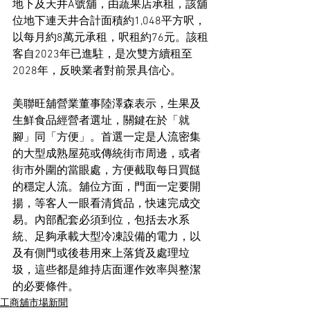
地下及天井A號舖，由蔬果店承租，該舖
位地下連天井合計面積約1,048平方呎，
以每月約8萬元承租，呎租約76元。該租
客自2023年已進駐，是次雙方續租至
2028年，反映業者對前景具信心。
美聯旺舖營業董事陸澤森表示，生果及
生鮮食品經營者選址，關鍵在於「就
腳」同「方便」。首選一定是人流密集
的大型成熟屋苑或傳統街市周邊，或者
街市外圍的當眼處，方便截取每日買餸
的穩定人流。舖位方面，門面一定要開
揚，等客人一眼看清貨品，快速完成交
易。內部配套必須到位，包括去水系
統、足夠承載大型冷凍設備的電力，以
及有側門或後巷用來上落貨及處理垃
圾，這些都是維持店面運作效率與整潔
的必要條件。
工商舖市場新聞