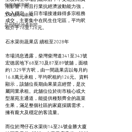
住宅市場新聞
潮影響，而且行業抗經濟波動能力強，
收入穩定。近日市場接連錄得多宗租務
工商舖市場新聞
成交，主要集中在民生住宅區，平均呎
其他關於地產新聞
租介乎76至126元。
石水渠街蔬果店 續租至2028年
市場消息透露，柴灣柴灣道341至343號
宏德居地下68至70及87至89號舖，面積
約1,329平方呎，由一間蔬果店以每月約
16.8萬元承租，平均呎租約126元。資料
顯示，該舖位長期由果菜店經營，是次
屬同業承租。此舖位位於街市核心或大
型屋苑主通道，能提供種類齊全的蔬菜
生果，滿足整個社區的家庭採購需求，
擁有龐大及穩定的客流量。
而位於灣仔石水渠街14至24號金勝大廈