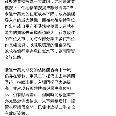
辣與放寬樓按為一大成因，尤其是放寬
樓按下，住宅物業按揭成數最高為7成，
令逾千萬元的住宅成本下降，成為換樓
客入市的最大動機；而撤辣後增持單位
作出租或自用亦不受辣稅規限，造就有
能力的買家去選擇面積較大、質素較佳
的單位入市，同時令部分業主多買單位
作長綫投資，以賺取穩定的租金回報，
以求在銀行定存息口低水下，為閒置資
金謀出路。
惟逾千萬元成交的佔比能否再下一城，
仍存在變數。畢竟二手樓價由去年第四
季起，持續上揚，入場門檻已大為提
高，雖然現時整體樓價與歷史高位相
比，仍有顯著差距，但同時間放盤業主
亦見盤源供應緊張、大市氣氛造好，陸
續收窄議價空間，已促使近期二手交投
有放緩迹象。