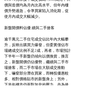
價與造價均為月內次高水平。但年內樓
價升勢過急，令準買家陷入消化期，促
使月內成交大幅減少。
新盤開價料佔優 續與二手搶客
逾千萬元二手住宅成交佔比年內大幅攀
升，反映出購買力爆發，但委實僅佔市
場總成交比例不足2成，再者，市場預計
下半年一手新盤仍傾向以價換貨，換言
之，新盤開價仍佔優勢，繼續與二手市
場搶客，而二手市場在大額成交推動
下，嚇窒部分潛在買家，而轉投優惠較
多、相對價格貼市的新盤身上；另外，
下半年樓市仍面對加息的壓力，亦為後
市發展存在異數，業界預視二手樓市將
進入價、量持平走向，大額成交有機會
出現價平穩、量收縮的情況。