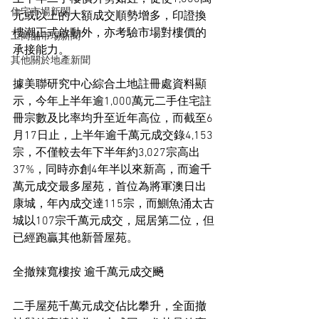
住宅市場新聞
元或以上的大額成交順勢增多，印證換
樓潮正式啟動外，亦考驗市場對樓價的
工商舖市場新聞
承接能力。
其他關於地產新聞
據美聯研究中心綜合土地註冊處資料顯
示，今年上半年逾1,000萬元二手住宅註
冊宗數及比率均升至近年高位，而截至6
月17日止，上半年逾千萬元成交錄4,153
宗，不僅較去年下半年約3,027宗高出
37%，同時亦創4年半以來新高，而逾千
萬元成交最多屋苑，首位為將軍澳日出
康城，年內成交達115宗，而鰂魚涌太古
城以107宗千萬元成交，屈居第二位，但
已經跑贏其他新晉屋苑。
全撤辣寬樓按 逾千萬元成交飈
二手屋苑千萬元成交佔比攀升，全面撤