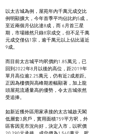
以太古城為例，屋苑年內千萬元成交比
例明顯擴大，今年首季平均佔比約5成，
至近兩個月佔比達8成，而 6月首三星
期，市場雖然只錄8宗成交，但不足千萬
元成交僅佔1宗，逾千萬元以上佔比逼近
9成。
而目前太古城平均呎價約1.85萬元，已
回到2022年8月以後的高位，距2019年
單月高位逾2.25萬元，仍有近2成差距。
正因為樓價與高峰期差幅顯著，加上龍
頭屋苑流通量高的優勢，令太古城依然
受追捧。
如新近獲外區用家承接的太古城啟天閣
低層套3房戶，實用面積759平方呎，外
區客因見市況向好，決定入市，以呎價
20,290元承接，成交價為1,540萬元，呎