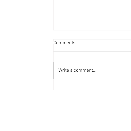
投資者提早收割 [香港經濟日
Comments
報] 2026-08-07
二手住宅市場由今年6月開始步入
整固期，交投急挫，業主持價強硬
Write a comment...
之下，樓價輕微回落，惟市場仍有
短炒成交，莫非投資者看淡後市、
現階段見仍有得賺就先行套現離
場？ 從各主要代理行按周進行成
交統計來看，利嘉閣50指標屋
苑，由今年1月至5月，期間按周
成交量均達100宗以上（除2月16
日當周因正值農曆新年僅錄53宗
外），最高紀錄為1月份最後1星