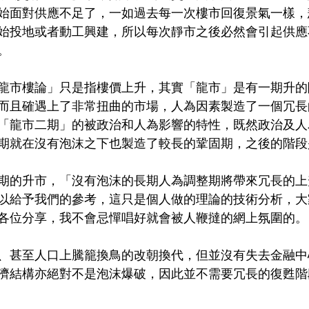
始面對供應不足了，一如過去每一次樓市回復景氣一樣，
始投地或者動工興建，所以每次靜市之後必然會引起供應
。
龍市樓論」只是指樓價上升，其實「龍市」是有一期升的
而且確遇上了非常扭曲的市場，人為因素製造了一個冗長
「龍市二期」的被政治和人為影響的特性，既然政治及人
期就在沒有泡沫之下也製造了較長的鞏固期，之後的階段
期的升市，「沒有泡沫的長期人為調整期將帶來冗長的上
以給予我們的參考，這只是個人做的理論的技術分析，大
各位分享，我不會忌憚唱好就會被人鞭撻的網上氛圍的。
、甚至人口上騰籠換鳥的改朝換代，但並沒有失去金融中
濟結構亦絕對不是泡沫爆破，因此並不需要冗長的復甦階