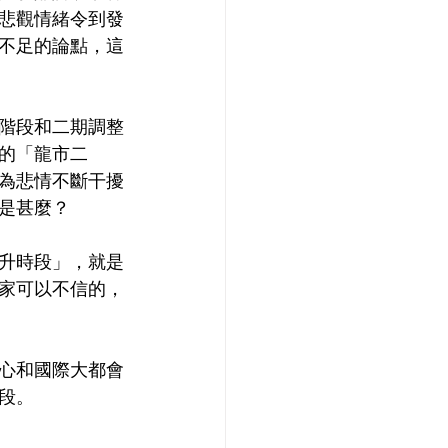
悲觀情緒令到發
不足的論點，這
階段和二期調整
的「龍市二
為悲情不斷干擾
是甚麼？
升時段」，就是
家可以不信的，
心和國際大都會
段。