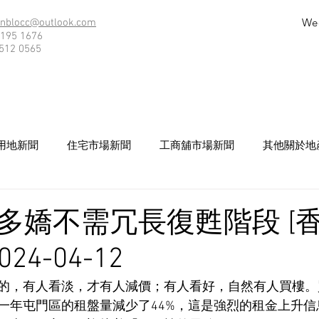
We
nblocc@outlook.com
195 1676
512 0565
用地新聞
住宅市場新聞
工商舖市場新聞
其他關於地
多嬌不需冗長復甦階段 [
24-04-12
的，有人看淡，才有人減價；有人看好，自然有人買樓。
一年屯門區的租盤量減少了44%，這是強烈的租金上升信