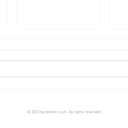
啟德澐璟4房大宅融合古今美
荃灣
學 [香港經濟日報] 2026-08-07
經濟日
由華潤置地（海外）及保利置業合
全‧
作的啟德澐璟，項目已經入伙，發
華懋
展商打造全新現樓海景4房示範單
成，
位，設計師以「Timeless Craft永
單位
恆工藝」為題，以傳統匠藝融合古
呎，
典與現代美學，締造別具一格的雋
住客
雅居停。 現樓示範單位設於澐璟
影室
第2座28樓A室，實用面積1,909平
苑基
© 2022 by enblocc.com. All rights reserved.
方呎，屬於4房雙套房間隔。單位
市、
附設私人獨立電梯大堂，倍添私隱
等，
度。玄關位置特選定制的馬賽克圖
連接