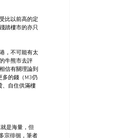
受比以前高的定
踐踏樓市的亦只
港，不可能有太
的牛熊市去評
相信有關理論到
多的錢（M3仍
貸、自住供滿樓
應就是海量，但
00多宗徘徊，筆者