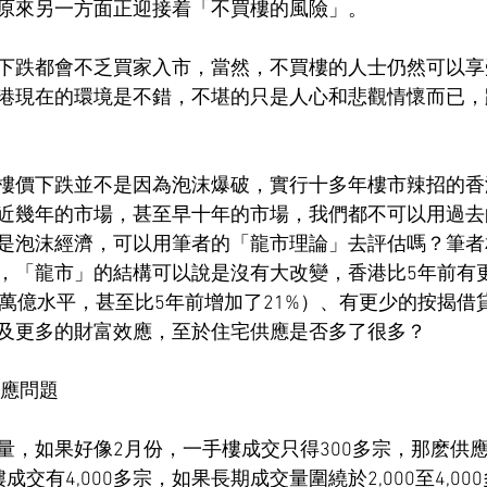
原來另一方面正迎接着「不買樓的風險」。
下跌都會不乏買家入市，當然，不買樓的人士仍然可以享
港現在的環境是不錯，不堪的只是人心和悲觀情懷而已，
樓價下跌並不是因為泡沫爆破，實行十多年樓市辣招的香
近幾年的市場，甚至早十年的市場，我們都不可以用過去
是泡沫經濟，可以用筆者的「龍市理論」去評估嗎？筆者
，「龍市」的結構可以說是沒有大改變，香港比5年前有更
7萬億水平，甚至比5年前增加了21%）、有更少的按揭借
及更多的財富效應，至於住宅供應是否多了很多？
供應問題
量，如果好像2月份，一手樓成交只得300多宗，那麽供
交有4,000多宗，如果長期成交量圍繞於2,000至4,0