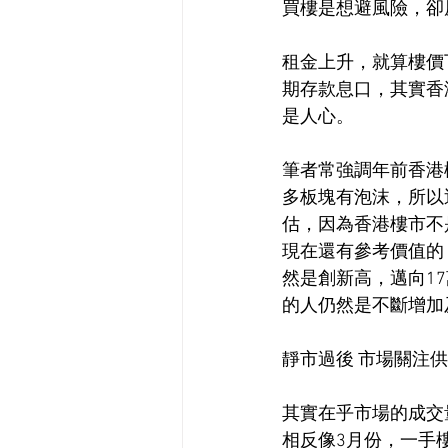
買樓是想避風險，卻
租金上升，就算樓價
期存款息口，其實香
是人心。
筆者常強調年前香港
多板塊有泡沫，所以
估，因為香港樓市不
現在還有參考價值的
然是創新高，邁向1
的人仍然是不斷增加
靜市過後 市場關注
其實在乎市場的成交
相反像3月份，一手樓成