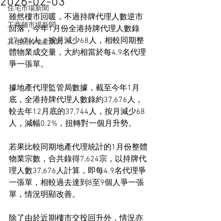
2026-02-03
住宅市場新聞
雖然樓市回暖，不過持牌代理人數逆市
工商舖市場新聞
回落，今年1月份全港持牌代理人數錄
37,676人，按月減少68人，相較同期整
其他關於地產新聞
體物業成交量，大約相當於每4.9名代理
爭一張單。
據地產代理監管局數據，截至今年1月
底，全港持牌代理人數錄約37,676人，
較去年12月底的37,744人，按月減少68
人，減幅0.2%，扭轉對一個月升勢。
若果比較同期地產代理統計的1月份整體
物業宗數，合共錄得7,624宗，以持牌代
理人數37,676人計算，即每4.9名代理爭
一張單，相較過去達到8至9個人爭一張
單，情況明顯改善。
除了由於近期樓市交投回升外，情況亦