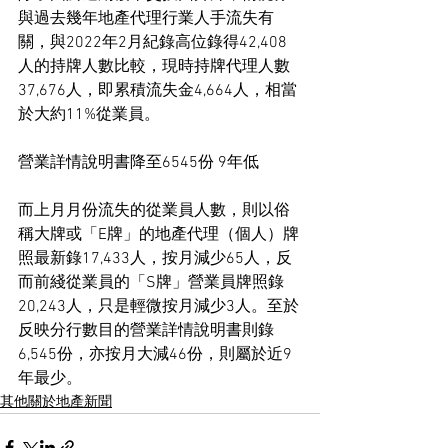
與過去幾年地產代理行業人手流失有
關，與2022年2月紀錄高位錄得42,408
人的持牌人數比較，現時持牌代理人數
37,676人，即累積流失金4,664人，相當
於大約11%從業員。
營業詳情說明書降至6545份 9年低
而上月月份流失的從業員人數，則以俗
稱大牌或「E牌」的地產代理（個人）牌
照最新錄17,433人，按月減少65人，反
而前綫從業員的「S牌」營業員牌照錄
20,243人，只是輕微按月減少3人。至於
反映分行數目的營業詳情說明書則錄
6,545份，亦按月大減46份，則屬於近9
年最少。
其他關於地產新聞