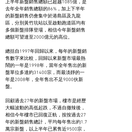
上半年新盤銷售總額已超越1085億，是
去年全年銷售總額的86%，加上下半年
的新盤銷售仍會集中於港島區及九龍
區，分別黃竹坑站以至啟動跑道區均有
多個新盤排隊登場，相信今年新盤銷售
總額可望達至2000億元的高位。
總括自1997年回歸以來，每年的新盤銷
售數字來比較，回歸以來新盤市場最熱
鬧的一年是1998年，當年全年售出的新
盤單位多達約31400宗，而最淡靜的一
年是2008年，全年售出不足9000伙新
盤。
回顧過去27年的新盤市場，樓市是經歷
大幅波動的高低起跌，不過自撤辣後，
相信今年樓市已回復正軌，按按過去27
年的新盤銷售總計，平均每年售出約1.7
萬宗新盤，以上半年已累售近9500宗，