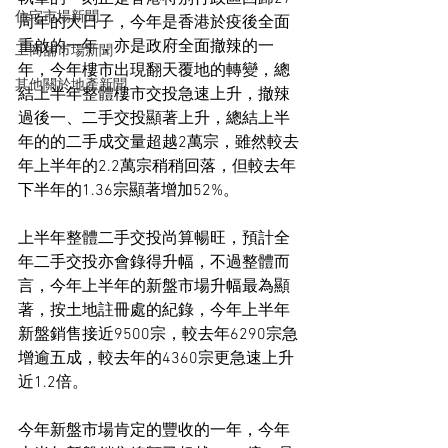
住宅市場新聞
周年的大日子，今年是香港於疫後全面
重啟的一年，亦是政府全面撤辣的一
工商舖市場新聞
年，今年樓市出現翻天覆地的轉變，總
其他關於地產新聞
結上半年整體樓市交投急速上升，撤辣
過後一、二手交投顯著上升，總結上半
年的的二手成交量超越2萬宗，雖然較去
年上半年的2.2萬宗稍稍回落，但較去年
下半年的1.36宗顯著增加52%。
上半年整體二手交投尚算暢旺，預計全
年二手交投亦會錄得升幅，不過整體而
言，今年上半年的新盤市場升幅最為顯
著，按土地註冊處的紀錄，今年上半年
新盤銷售接近9500宗，較去年6290宗急
增逾五成，較去年的4360宗更急速上升
近1.2倍。
今年新盤市場肯定的豐收的一年，今年