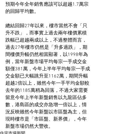
預期今年全年銷售應該可以超越1.7萬宗
的回歸平均數。
總結回歸27年以來，樓市當然不會「只
升不跌」，而事實上過去兩年樓價累積
跌幅已超越兩成以上，不過整體而言，
過去27年樓市仍然是「升多過跌」，期
間樓價升幅仍然相當顯著，以1998年為
例，當年新盤市場平均每宗一手成交金
額僅381萬，今年上半年平均每宗一手成
交金額已大幅跳升至1162萬，期間升幅
超越2倍以上，雖然今年一手平均金額較
去年的1185萬稍為回落，不過大家需要
留意今年上半年新盤銷售以九龍區佔多
數，港島區的成交亦急增一倍以上，情
況反映雖然今年新盤以市區盤為主，但
現時樓市是「市區盤、新界價」，今年
新盤市場仍然大豐收。
住宅市場新聞