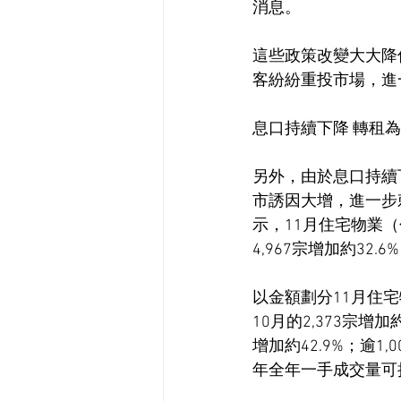
消息。
這些政策改變大大降
客紛紛重投市場，進
息口持續下降 轉租
另外，由於息口持續
市誘因大增，進一步
示，11月住宅物業（
4,967宗增加約32
以金額劃分11月住宅
10月的2,373宗增加
增加約42.9%；逾1,
年全年一手成交量可挑