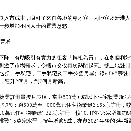
低入市成本，吸引了來自各地的專才客、內地客及新港人
一步增加不同人士的置業意慾。
為買增
下降，有助吸引有實力的租客「轉租為買」，在多個利好
刺激了市場需求，令樓市交投再次熱鬧起來。據土地註冊
包括一手私宅，二手私宅及二手公營房屋）錄6,587宗註
.6%，連升2個月，創7個月新高。
物業註冊量按月表現，當中500萬元或以下住宅物業錄2,6
約9.7%；逾500萬至1,000萬元住宅物業錄2,656宗註冊，較
000萬元住宅物業錄1,329宗註冊，較10月的735宗增加約80
戰1.6萬宗水平，按年增逾5成，亦創2021年後的3年新