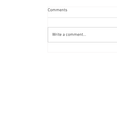
超過20個屋苑呎租破頂 [香港
Comments
經濟日報] 2026-08-04
今年內地生搶租潮可算是歷年最具
爆炸力的，無論承租力、租金升幅
Write a comment...
均是歷年最明顯，過去3個月，超
過20個屋苑錄得新高租金成交個
案。 鄰近港大住宅區 內地生搶租
內地生搶租潮最明顯的地區一定是
鄰近香港大學校園的西營盤、西半
山、薄扶林及堅尼地城一帶住宅
區。根據前綫地產代理統計，上述
地區7月份一共錄得453宗租務成
交，超過10個屋苑呎租在7月衝破
高位，例如西營盤翰林峰錄得逾
50宗租務成交，估計逾7成屬內地
生租