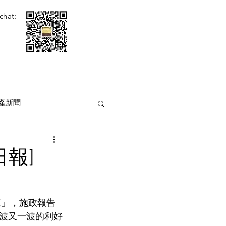
chat:
產新聞
報]
辣」，施政報告
波又一波的利好