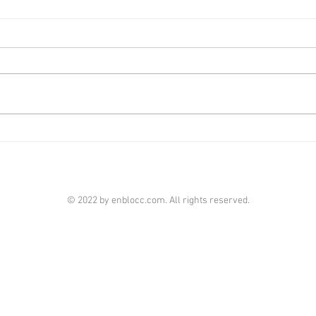
華翠海
火炭星凱‧堤岸2房叫1000萬
港經濟
[香港經濟日報] 2026-08-04
近月
僅3年樓齡的火炭星凱‧堤岸，屬區
宅，
內新晉屋苑，由於鄰近港鐵火炭
放售
站，交通便利，而且提供開放式、
海灘
1房等細戶型，因而成為內地生、
段少
專才租客的承租對象。 星凱‧堤岸
主以1
由4座物業組成，提供約1,300餘
伙，戶型備有開放式、1房至4房
不等，一律設有露台。 而開放式
© 2022 by enblocc.com. All rights reserved.
及1房戶為開放式廚房設計，2房
亦區分作梗廚或開放式廚房格局，
部分2房更備有獨立於廚房外的儲
物房及置於廚房內的儲物房屋則，
以供不同用家選擇。