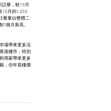
宗註冊，較10月
10月的1,033
宅註冊量佔整體二
，創7個月新高。
市場帶來更多活
香港樓市，特別
和用家帶來更多
幅，但年底樓價