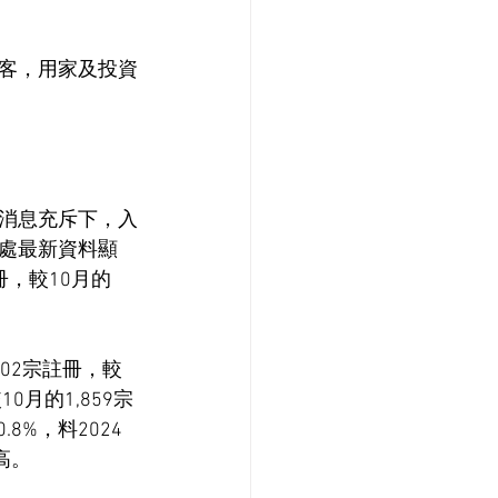
客，用家及投資
消息充斥下，入
處最新資料顯
冊，較10月的
02宗註冊，較
10月的1,859宗
.8%，料2024
高。