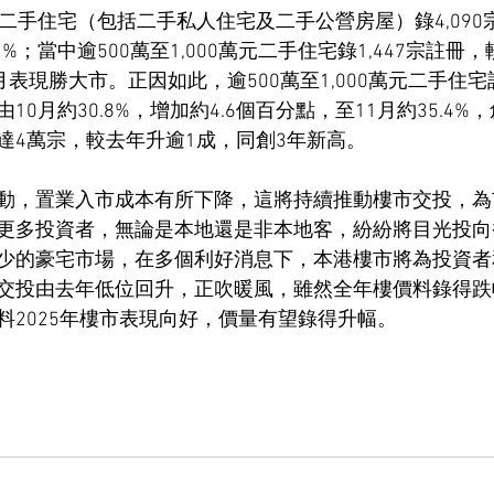
二手住宅（包括二手私人住宅及二手公營房屋）錄4,090
.1%；當中逾500萬至1,000萬元二手住宅錄1,447宗註冊，較
按月表現勝大市。正因如此，逾500萬至1,000萬元二手住
0月約30.8%，增加約4.6個百分點，至11月約35.4%
達4萬宗，較去年升逾1成，同創3年新高。
動，置業入市成本有所下降，這將持續推動樓市交投，為
更多投資者，無論是本地還是非本地客，紛紛將目光投向
少的豪宅市場，在多個利好消息下，本港樓市將為投資者
交投由去年低位回升，正吹暖風，雖然全年樓價料錄得跌
料2025年樓市表現向好，價量有望錄得升幅。