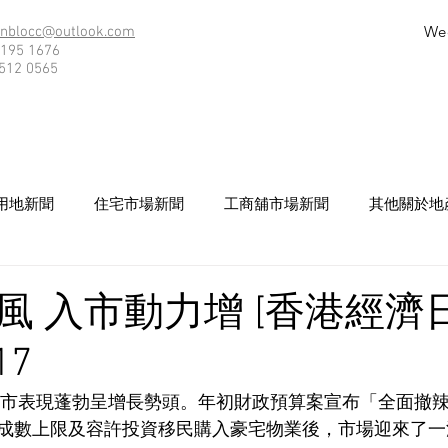
We
nblocc@outlook.com
195 1676
512 0565
用地新聞
住宅市場新聞
工商舖市場新聞
其他關於地
風 入市動力增 [香港經濟日
17
港樓市表現蓬勃呈增長勢頭。年初財政預算案宣布「全面撤
成數上限及容許投資移民購入豪宅物業後，市場迎來了一