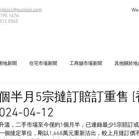
We
nblocc@outlook.com
195 1676
512 0565
用地新聞
住宅市場新聞
工商舖市場新聞
其他關於地
個半月5宗撻訂賠訂重售 [
24-04-12
升溫，二手市場至今僅約1個月半，已連錄最少5宗賠訂
一個撻定單位，剛以1,668萬元重新沽出，較上月撻訂價