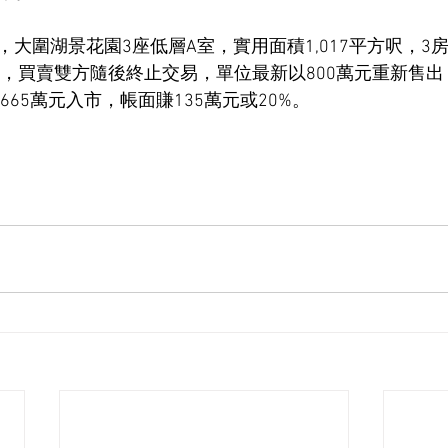
大圍湖景花園3座低層A室，實用面積1,017平方呎，3
出，買賣雙方隨後終止交易，單位最新以800萬元重新售出，呎
665萬元入市，帳面賺135萬元或20%。