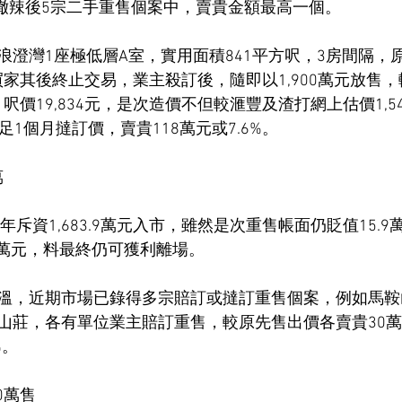
，成撤辣後5宗二手重售個案中，賣貴金額最高一個。
浪澄灣1座極低層A室，實用面積841平方呎，3房間隔，
惟買家其後終止交易，業主殺訂後，隨即以1,900萬元放售
，呎價19,834元，是次造價不但較滙豐及渣打網上估價1,54
足1個月撻訂價，賣貴118萬元或7.6%。
萬
年斥資1,683.9萬元入市，雖然是次重售帳面仍貶值15.9萬
5萬元，料最終仍可獲利離場。
溫，近期市場已錄得多宗賠訂或撻訂重售個案，例如馬鞍
山莊，各有單位業主賠訂重售，較原先售出價各賣貴30萬
%。
0萬售