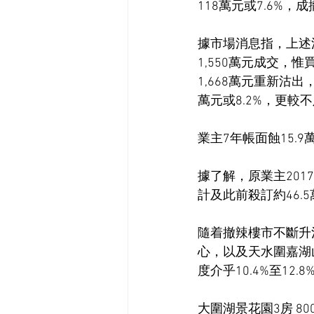
118萬元或7.6%
據市場消息指，上述
1,550萬元成交，
1,668萬元重新沽出
萬元或8.2%，更較不
業主7年帳面蝕15.9
據了解，原業主2017
計及此前殺訂約46.
隨着撤辣樓市不斷升
心，以及天水圍嘉湖
度介乎10.4%至12.8
大圍湖景花園3房 80