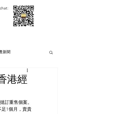
chat:
產新聞
香港經
或撻訂重售個案。
不足1個月，賣貴