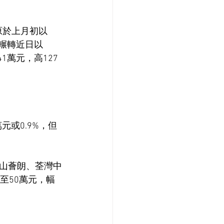
原於上月初以
，輾轉近日以
1萬元，高127
元或0.9%，但
山薈朗、荃灣中
至50萬元，幅