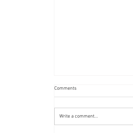
投資者提早收割 [香港經濟日
Comments
報] 2026-08-07
二手住宅市場由今年6月開始步入
整固期，交投急挫，業主持價強硬
Write a comment...
之下，樓價輕微回落，惟市場仍有
短炒成交，莫非投資者看淡後市、