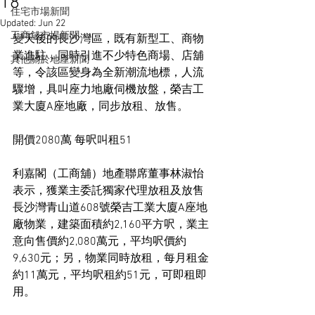
18
住宅市場新聞
Updated:
Jun 22
工商舖市場新聞
變天後的長沙灣區，既有新型工、商物
業進駐，同時引進不少特色商場、店舖
其他關於地產新聞
等，令該區變身為全新潮流地標，人流
驟增，具叫座力地廠伺機放盤，榮吉工
業大廈A座地廠，同步放租、放售。
開價2080萬 每呎叫租51
利嘉閣（工商舖）地產聯席董事林淑怡
表示，獲業主委託獨家代理放租及放售
長沙灣青山道608號榮吉工業大廈A座地
廠物業，建築面積約2,160平方呎，業主
意向售價約2,080萬元，平均呎價約
9,630元；另，物業同時放租，每月租金
約11萬元，平均呎租約51元，可即租即
用。