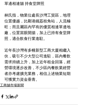
單邊相連舖 持食堂牌照
林氏指，物業位處長沙灣工貿區，地理
位置優越，比鄰港鐵荔枝角站，人流極
旺；而且屬區內罕有的優質相連單邊地
廠，位置當眼開揚，加上已持有食堂牌
照，適合飲食行業進駐。
近年長沙灣有多幢新型工商大廈相繼入
伙，吸引不少大型公司進駐，區內餐飲
需求持續上升，加上近年租金回落，經
營環境逐步改善，不少區內餐飲業經營
者亦考慮擴充業務，相信上述物業短期
可獲實力資金垂青。
工商舖市場新聞