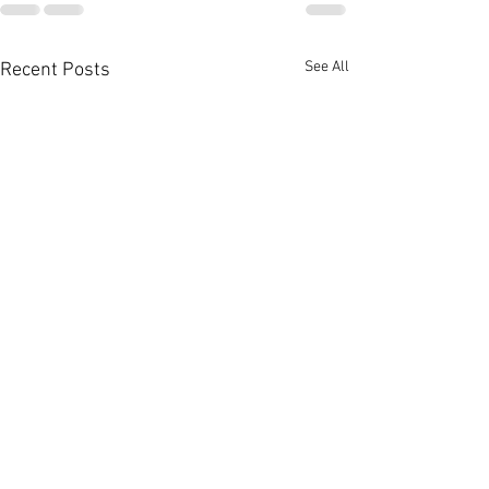
See All
Recent Posts
上環全幢酒店放售叫價3.6
市況轉旺港島全
億 [香港經濟日報] 2026-
易手 [香港經濟日報