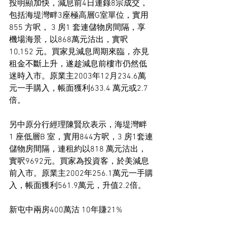
投明顯加快，減息前4日連錄8宗成交，
包括海堤灣畔3座極高層G室單位，實用
855 方呎， 3 房1 套連儲物房間隔，享
機場海景，以868萬元沽出，實呎
10,152 元。買家見減息周期來臨，亦見
租金不斷上升，遂趁減息前樓市仍然低
迷時入市。原業主2003年12月234.6萬
元一手購入，帳面獲利633.4 萬元或2.7
倍。
另中原分行經理陳賢欣表示，海堤灣畔
1 座低層B 室，實用844方呎，3 房1套連
儲物房間隔，連租約以818 萬元沽出，
實呎9692元。買家為投資客，於美減息
前入市。原業主2002年256.1萬元一手購
入，帳面獲利561.9萬元，升值2.2倍。
新屯中兩房400萬沽 10年賺21%