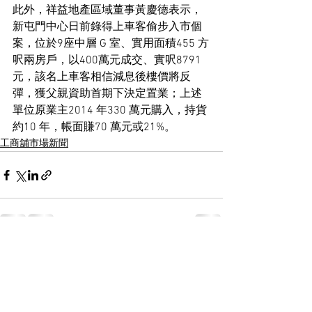
此外，祥益地產區域董事黃慶德表示，
新屯門中心日前錄得上車客偷步入市個
案，位於9座中層 G 室、實用面積455 方
呎兩房戶，以400萬元成交、實呎8791
元，該名上車客相信減息後樓價將反
彈，獲父親資助首期下決定置業；上述
單位原業主2014 年330 萬元購入，持貨
約10 年，帳面賺70 萬元或21%。
工商舖市場新聞
See All
Recent Posts