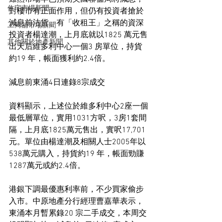
住宅市場新聞
對樓市有正面作用，但仍有投資者搶於
減息前沽貨。有「收租王」之稱的資深
工商舖市場新聞
投資者楊達潮，上月底就以1825 萬元售
其他關於地產新聞
出天后維多利中心一個3 房單位，持貨
約19 年，帳面獲利約2.4倍。
減息前東涌4日連錄8宗成交
資料顯示，上述位於維多利中心2座一個
最低層單位，實用1031方呎，3房1套間
隔，上月底1825萬元售出，實呎17,701 
元。單位由楊達潮及相關人士2005年以
538萬元購入，持貨約19 年，帳面勁賺
1287萬元或約2.4倍。
港銀下調最優惠利率前，不少買家偷步
入市。中原地產分行經理曹嘉華表示，
東涌本月暫累錄20 宗二手成交，本周交