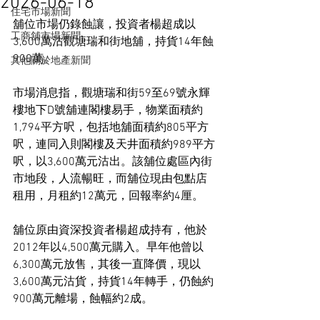
2026-06-18
住宅市場新聞
舖位市場仍錄蝕讓，投資者楊超成以
工商舖市場新聞
3,600萬沽觀塘瑞和街地舖，持貨14年蝕
900萬。
其他關於地產新聞
市場消息指，觀塘瑞和街59至69號永輝
樓地下D號舖連閣樓易手，物業面積約
1,794平方呎，包括地舖面積約805平方
呎，連同入則閣樓及天井面積約989平方
呎，以3,600萬元沽出。該舖位處區內街
市地段，人流暢旺，而舖位現由包點店
租用，月租約12萬元，回報率約4厘。
舖位原由資深投資者楊超成持有，他於
2012年以4,500萬元購入。早年他曾以
6,300萬元放售，其後一直降價，現以
3,600萬元沽貨，持貨14年轉手，仍蝕約
900萬元離場，蝕幅約2成。