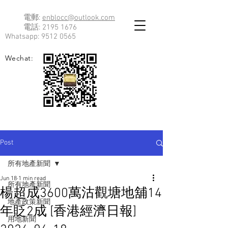
電郵:
enblocc@outlook.com
電話:
2195 1676
Whatsapp:
9512 0565
Wechat:
Post
所有地產新聞
Jun 18
1 min read
所有地產新聞
楊超成3600萬沽觀塘地舖14
地產政策新聞
年貶2成 [香港經濟日報]
用地新聞