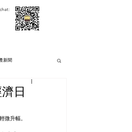
chat:
產新聞
經濟日
輕微升幅。