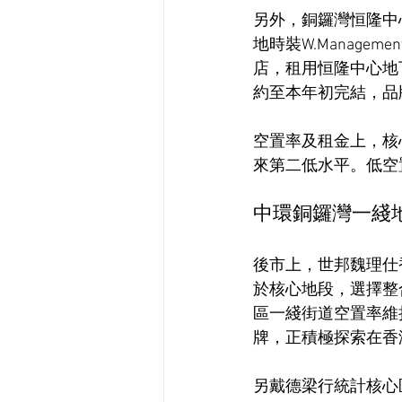
另外，銅鑼灣恒隆中
地時裝W.Manag
店，租用恒隆中心地下
約至本年初完結，品
空置率及租金上，核心
來第二低水平。低空
中環銅鑼灣一綫地
後市上，世邦魏理仕
於核心地段，選擇整
區一綫街道空置率維
牌，正積極探索在香
另戴德梁行統計核心