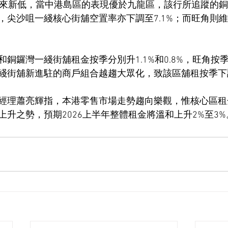
情以來新低，當中港島區的表現優於九龍區，該行所追蹤的
尖沙咀一綫核心街舖空置率亦下調至7.1%；而旺角則維持
銅鑼灣一綫街舖租金按季分別升1.1%和0.8%，旺角按季
綫街舖新進駐的商戶組合越趨大眾化，致該區舖租按季下調
經理蕭亮輝指，本港零售市場走勢趨向樂觀，惟核心區租
升之勢，預期2026上半年整體租金將溫和上升2%至3%