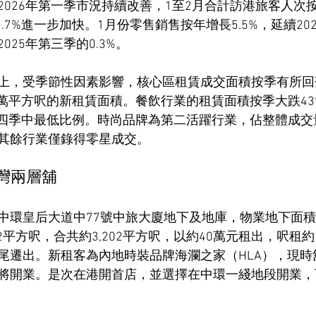
026年第一季市況持續改善，1至2月合計訪港旅客人次按年
2.7%進一步加快。1月份零售銷售按年增長5.5%，延續202
025年第三季的0.3%。
上，受季節性因素影響，核心區租賃成交面積按季有所回
.4萬平方呎的新租賃面積。餐飲行業的租賃面積按季大跌4
四季中最低比例。時尚品牌為第二活躍行業，佔整體成交量2
其餘行業僅錄得零星成交。
灣兩層舖
環皇后大道中77號中旅大廈地下及地庫，物業地下面積約1
02平方呎，合共約3,202平方呎，以約40萬元租出，呎租約
尾遷出。新租客為內地時裝品牌海瀾之家（HLA），現時
將開業。是次在港開首店，並選擇在中環一綫地段開業，