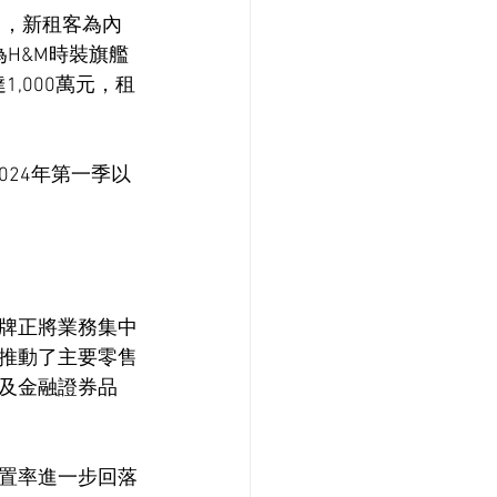
出，新租客為內
為H&M時裝旗艦
,000萬元，租
024年第一季以
牌正將業務集中
推動了主要零售
及金融證券品
置率進一步回落