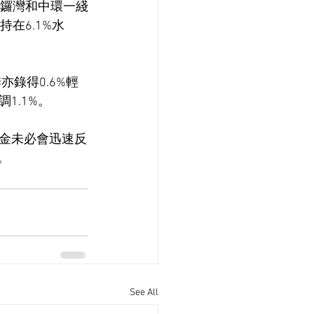
銅鑼灣和中環一綫
在6.1%水
亦錄得0.6%輕
1.1%。
金未必會迅速反
。
See All