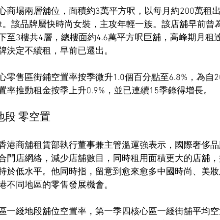
心商場兩層舖位，面積約3萬平方呎，以每月約200萬租
ement。該品牌屬快時尚女裝，主攻年輕一族。該店舖早前曾
至3樓共4層，總樓面約4.6萬平方呎巨舖，高峰期月租達1
牌決定不續租，早前已遷出。
零售區街鋪空置率按季微升1.0個百分點至6.8%，為自2
置率推動租金按季上升0.9%，並已連續15季錄得增長。
段 零空置
香港商舖租賃部執行董事兼主管溫運強表示，國際奢侈品
合門店網絡，減少店舖數目，同時租用面積更大的店舖，
持於低水平。他同時指，留意到愈來愈多中國時尚、美妝
港不同地區的零售發展機會。
區一綫地段舖位空置率，第一季四核心區一綫街舖平均空