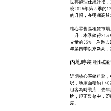
世邦魏理仕統計指，2
較2025年第四季的1
的升幅，亦明顯高於2
核心零售區租賃市場
上升，本季錄得21
交量的35%，為過去
年第四季以來新高，
內地時裝 租銅鑼
近期核心區錄租務，中
呎，地庫面積約1,4
租客為時裝店，去年
牌，現正裝修中，即
度。