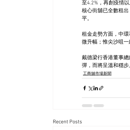
至4.2%，再創疫
核心街舖已全數租出，
平。
租金走勢方面，中環和
微升幅；惟尖沙咀一
戴德梁行香港董事總
彈，而將呈溫和穩步上
工商舖市場新聞
Recent Posts