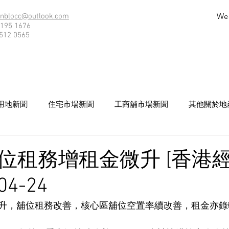
We
nblocc@outlook.com
195 1676
512 0565
用地新聞
住宅市場新聞
工商舖市場新聞
其他關於地
位租務增租金微升 [香港
04-24
升，舖位租務改善，核心區舖位空置率續改善，租金亦錄