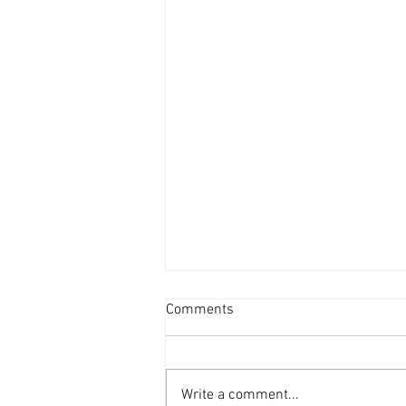
新蒲崗善美工廈低層叫2800萬
Comments
[香港經濟日報] 2026-08-06
受惠於啟德新區變天，新蒲崗在配
套上亦更為便捷，現有業主放售善
Write a comment...
美工業大廈逾4,000平方呎單位，