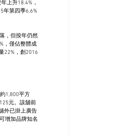
上升18.4%，
5年第四季6.6%
落，但按年仍然
3%，僅佔整體成
2%，創2016
,800平方
125元。該舖前
舖外已掛上廣告
可增加品牌知名