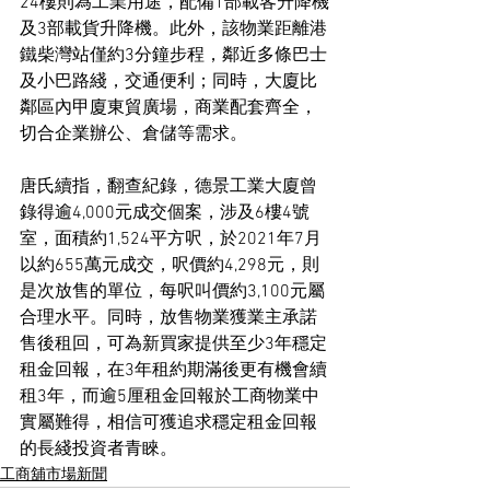
24樓則為工業用途，配備1部載客升降機
及3部載貨升降機。此外，該物業距離港
鐵柴灣站僅約3分鐘步程，鄰近多條巴士
及小巴路綫，交通便利；同時，大廈比
鄰區內甲廈東貿廣場，商業配套齊全，
切合企業辦公、倉儲等需求。
唐氏續指，翻查紀錄，德景工業大廈曾
錄得逾4,000元成交個案，涉及6樓4號
室，面積約1,524平方呎，於2021年7月
以約655萬元成交，呎價約4,298元，則
是次放售的單位，每呎叫價約3,100元屬
合理水平。同時，放售物業獲業主承諾
售後租回，可為新買家提供至少3年穩定
租金回報，在3年租約期滿後更有機會續
租3年，而逾5厘租金回報於工商物業中
實屬難得，相信可獲追求穩定租金回報
的長綫投資者青睞。
工商舖市場新聞