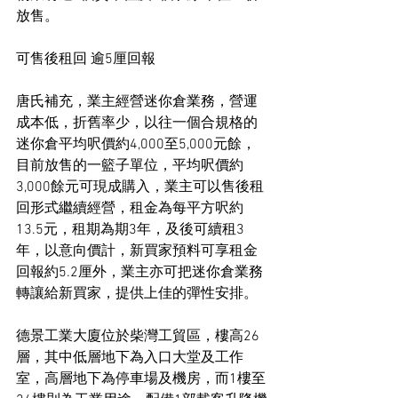
放售。
可售後租回 逾5厘回報
唐氏補充，業主經營迷你倉業務，營運
成本低，折舊率少，以往一個合規格的
迷你倉平均呎價約4,000至5,000元餘，
目前放售的一籃子單位，平均呎價約
3,000餘元可現成購入，業主可以售後租
回形式繼續經營，租金為每平方呎約
13.5元，租期為期3年，及後可續租3
年，以意向價計，新買家預料可享租金
回報約5.2厘外，業主亦可把迷你倉業務
轉讓給新買家，提供上佳的彈性安排。
德景工業大廈位於柴灣工貿區，樓高26
層，其中低層地下為入口大堂及工作
室，高層地下為停車場及機房，而1樓至