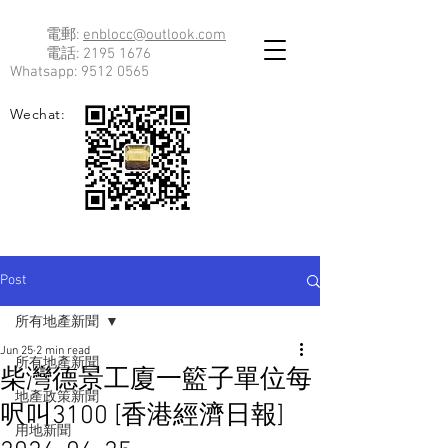
電郵:
enblocc@outlook.com
電話:
2195 1676
Whatsapp:
9512 0565
Wechat:
Post
所有地產新聞
Jun 25
2 min read
所有地產新聞
柴灣德景工廈一籃子單位每
地產政策新聞
呎叫3100 [香港經濟日報]
用地新聞