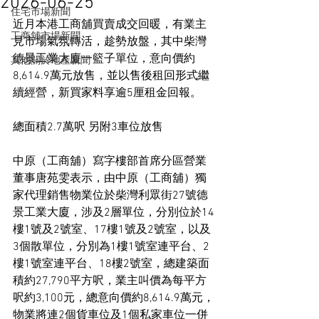
2026-06-25
住宅市場新聞
近月本港工商舖買賣成交回暖，有業主
工商舖市場新聞
見市場氣氛轉活，趁勢放盤，其中柴灣
德景工業大廈一籃子單位，意向價約
其他關於地產新聞
8,614.9萬元放售，並以售後租回形式繼
續經營，新買家料享逾5厘租金回報。
總面積2.7萬呎 另附3車位放售
中原（工商舖）寫字樓部首席分區營業
董事唐苑雯表示，由中原（工商舖）獨
家代理銷售物業位於柴灣利眾街27號德
景工業大廈，涉及2層單位，分別位於14
樓1號及2號室、17樓1號及2號室，以及
3個散單位，分別為1樓1號室連平台、2
樓1號室連平台、18樓2號室，總建築面
積約27,790平方呎，業主叫價為每平方
呎約3,100元，總意向價約8,614.9萬元，
物業將連2個貨車位及1個私家車位一併