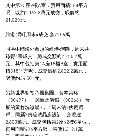
其中第2C座9樓A室，實用面積508平方
呎，以約1,067.8萬元成交，呎價約
21,020元。
維港‧灣畔周末4成交 套7256萬
同區中國海外牽頭的維港‧灣畔，周末共
錄得4宗成交，總成交額約7,255.7萬
元。其中包括第1A座18樓B室，實用面
積818平方呎，成交價約2,822.2萬元，
呎價約34,501元。
另新世界夥拍帝國集團、資本策略 
（00497） 、麗新及港鐵 （00066） 發
展的黃竹坑滶晨II，上周末沽2伙兩房
戶，同屬2房琉璃晶廚設計，套現逾
2,600萬元。成交包括第2座42樓G單位，
實用面積496平方呎，售價1,319.1萬