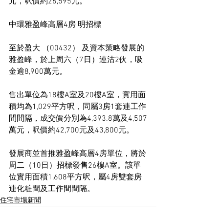
元，呎價約26,595元。
中環雅盈峰高層4房 明招標
至於盈大 （00432） 及資本策略發展的
雅盈峰，於上周六（7日）連沽2伙，吸
金逾8,900萬元。
售出單位為18樓A室及20樓A室，實用面
積均為1,029平方呎，同屬3房1套連工作
間間隔，成交價分別為4,393.8萬及4,507
萬元，呎價約42,700元及43,800元。
發展商並首推雅盈峰高層4房單位，將於
周二（10日）招標發售26樓A室。該單
位實用面積1,608平方呎，屬4房雙套房
連化粧間及工作間間隔。
住宅市場新聞