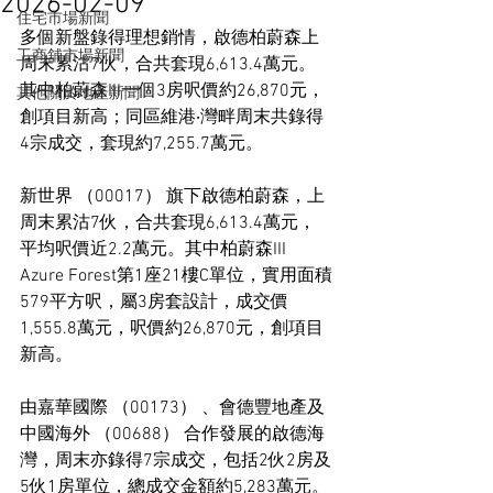
2026-02-09
住宅市場新聞
多個新盤錄得理想銷情，啟德柏蔚森上
工商舖市場新聞
周末累沽7伙，合共套現6,613.4萬元。
其中柏蔚森III一個3房呎價約26,870元，
其他關於地產新聞
創項目新高；同區維港‧灣畔周末共錄得
4宗成交，套現約7,255.7萬元。
新世界 （00017） 旗下啟德柏蔚森，上
周末累沽7伙，合共套現6,613.4萬元，
平均呎價近2.2萬元。其中柏蔚森III 
Azure Forest第1座21樓C單位，實用面積
579平方呎，屬3房套設計，成交價
1,555.8萬元，呎價約26,870元，創項目
新高。
由嘉華國際 （00173） 、會德豐地產及
中國海外 （00688） 合作發展的啟德海
灣，周末亦錄得7宗成交，包括2伙2房及
5伙1房單位，總成交金額約5,283萬元。