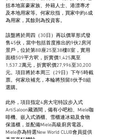
括本地富豪家族、外籍人士、港漂專才
及本地用家等。何家欣指，買家中約6成
為用家，其餘則為投資客。
該盤將於周四（30日）再以價單形式發
售45伙，當中包括首度推出的9伙2房河
景戶，位於第8B座25至38樓B室，實用
面積509平方呎，折實價1,425萬至
1,537.2萬元，折實呎價27,996至30,200
元。項目將於本周三（29日）下午5時截
票。何家欣補充，本輪將預留8伙予B組
選購。
此外，項目指定4房大宅特設步入式
ArtiSaloon藏酒間，備有小吧枱、Miele咖
啡機、嵌入式酒櫃、雪櫃連冰箱及食物
保溫櫃，並配備Miele高級廚房電器。
Miele亦為特選New World CLUB會員提供