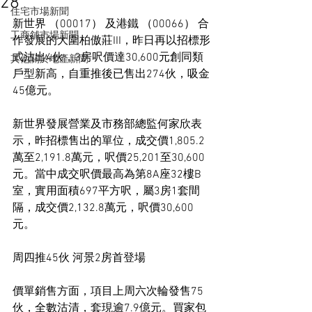
28
住宅市場新聞
新世界 （00017） 及港鐵 （00066） 合
工商舖市場新聞
作發展的大圍柏傲莊III，昨日再以招標形
式沽出4伙，3房呎價達30,600元創同類
其他關於地產新聞
戶型新高，自重推後已售出274伙，吸金
45億元。
新世界發展營業及市務部總監何家欣表
示，昨招標售出的單位，成交價1,805.2
萬至2,191.8萬元，呎價25,201至30,600
元。當中成交呎價最高為第8A座32樓B
室，實用面積697平方呎，屬3房1套間
隔，成交價2,132.8萬元，呎價30,600
元。
周四推45伙 河景2房首登場
價單銷售方面，項目上周六次輪發售75
伙，全數沽清，套現逾7.9億元。買家包