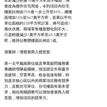
至於減少的逾74萬平方呎寫字樓面，將
會改為撥作住宅用途，令到項目內住宅
樓面比例由75%進一步上升至83%，總樓
面增加15%至567萬平方呎，若果以平均
單位面積約538平方呎計算，將可提供1
萬伙供應。商場零售樓面變化則不大，
只是輕微減少1萬平方呎至65.5萬平方
呎，維持佔整體樓面比例近1成。
測量師：增發展商入標意慾
第一太平戴維斯估值及專業顧問服務董
事總經理陳超國稱，情況跟近年商廈市
道疲弱，空置率高、租金低迷有關，特
別是非核心區以外的商業項目難有競爭
力，反觀住宅單位、住宅樓面有基本需
求，相信有關調整可以增加發展商入標
意慾，增加項目的競爭力。