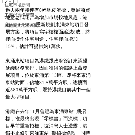
12-11
住宅市場新聞
過去兩年接連有8幅地皮流標，發展商買
工商舖市場新聞
地意慾低迷。為增加市場投地興趣，港
鐵 （00066） 重新規劃東涌東站項目發
其他關於地產新聞
展方案，將項目寫字樓樓面縮減6成，將
樓面撥作住宅用途，住宅樓面增加
15%，估計可提供約1萬伙。
東涌東站項目為港鐵跟政府簽訂東涌綫
延綫財務安排，因而獲得的鐵路上蓋發
展項目，位於東涌第113區、即將來東涌
東站對面，佔地81.9萬平方呎，總樓面
近680萬平方呎，屬於港鐵目前其中一個
最大型項目。
港鐵在去年11月曾經為東涌東站1期招
標，惟最終出現「零標書」而流標，項
目早前重新招標，據消息人士透露，港
鐵不止修訂東涌東站1期招標條款，同時