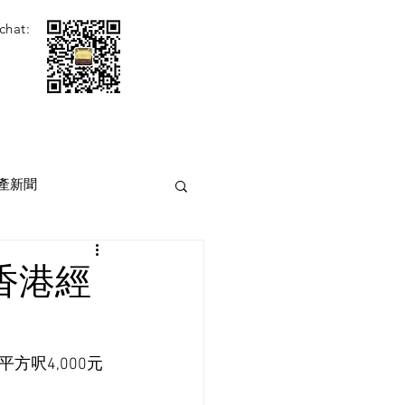
chat:
產新聞
[香港經
呎4,000元