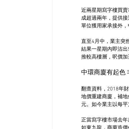
近兩星期寫字樓買賣
成超過兩年，提供接
單位獲用家承接外，
直至4月中，業主突然
結果一星期內即沽出
推較高樓層，呎價加
中環商廈有起色
翻查資料，2018年
地價重建商廈，補地
元。如今業主以每平方
正當寫字樓市場去年
如東九龍，商廈造價