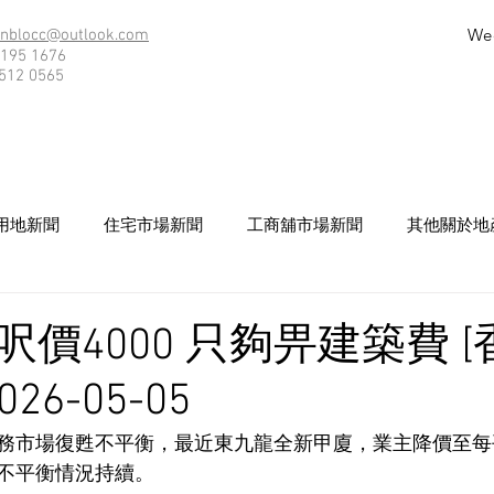
We
nblocc@outlook.com
195 1676
512 0565
用地新聞
住宅市場新聞
工商舖市場新聞
其他關於地
價4000 只夠畀建築費 
26-05-05
務市場復甦不平衡，最近東九龍全新甲廈，業主降價至每平方
不平衡情況持續。