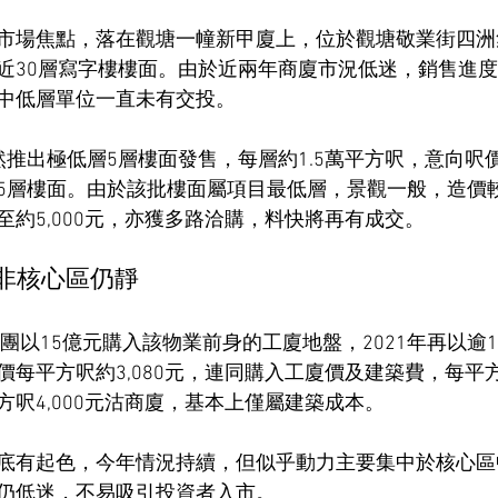
市場焦點，落在觀塘一幢新甲廈上，位於觀塘敬業街四洲
近30層寫字樓樓面。由於近兩年商廈市況低迷，銷售進
中低層單位一直未有交投。
推出極低層5層樓面發售，每層約1.5萬平方呎，意向呎價降
5層樓面。由於該批樓面屬項目最低層，景觀一般，造價
至約5,000元，亦獲多路洽購，料快將再有成交。
 非核心區仍靜
財團以15億元購入該物業前身的工廈地盤，2021年再以逾1
價每平方呎約3,080元，連同購入工廈價及建築費，每平
呎4,000元沽商廈，基本上僅屬建築成本。
底有起色，今年情況持續，但似乎動力主要集中於核心區
仍低迷，不易吸引投資者入市。