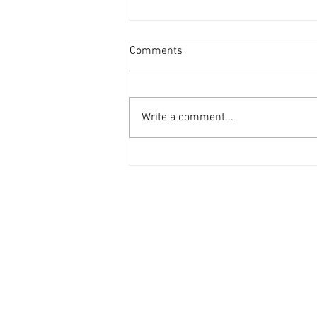
資產重估派Vs防守現金流派
Comments
[香港經濟日報] 2026-08-07
2026年第二季的大額物業投資市
場，正迎來近年少見的「雙軌定
Write a comment...
價」新局。 隨着高息環境逐漸被
市場消化，機構資金與實力買家對
資產的挑剔度顯著提升，但在交投
表現上卻展現出極其清晰的分流：
一邊是具備強勁現金流、營運模式
成熟的學生宿舍；另一邊則是位於
港島核心區、當前回報不高，但呎
價已被打至歷史低位（甚至接近重
置成本）的全幢商廈。這兩類物業
在第二季尾的集中成交，不僅為市
場訂立了新的交易基準，更揭示了
不同資本在