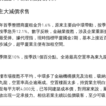
業主大減價求售
首季整體商廈租金升1.6%，原來主要由中環帶動，按季上
按季急升12.1%。數字反映，金融業復甦，涉及企業重新
最受捧。據代理指，現時指標甲廈國金2期，基本上接近
步減少，超甲廈業主便有加租空間。
降至10%，按季跌1個百分點。全港最高空置率為東九龍，
樓市場復甦不平均，中環多了金融機構擴充及洽租，吸納
九龍，空置率高企逾兩成。空置樓面太多，持貨業主明白
至每平方呎4,000元，已等同建築成本價，對用家來說，
故出現一定承接力。相信若業主續以低價吸客，至少可吸