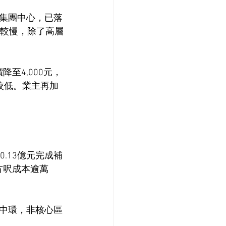
集團中心，已落
度較慢，除了高層
至4,000元，
較低。業主再加
0.13億元完成補
方呎成本逾萬
中環，非核心區