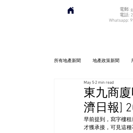
電郵:
e
電話: 2
Whatsapp: 9
所有地產新聞
地產政策新聞
May 5
2 min read
東九商廈呎
濟日報] 20
早前提到，寫字樓租
才獲承接，可見這種