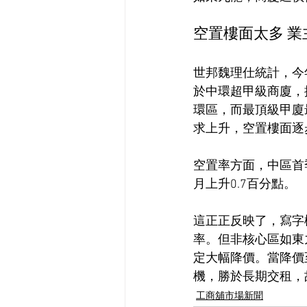
空置樓面太多 
世邦魏理仕統計，今年
於中環超甲級商廈，
環區，而最頂級甲廈
求上升，空置樓面逐
空置率方面，中區首季
月上升0.7百分點。
這正正反映了，寫字
率。但非核心區如東
定大幅降價。當降價
機，勝於長期交租，
工商舖市場新聞