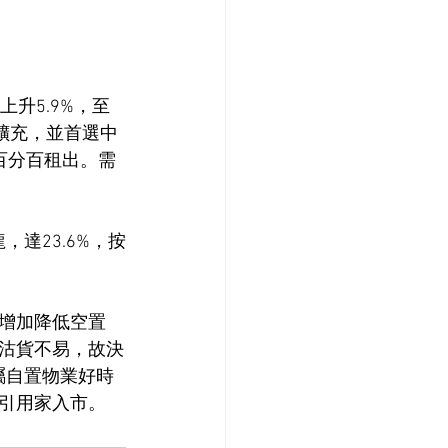
升5.9%，至
擴充，並首選中
百分百租出。需
達23.6%，按
增加降低空置
沽貨不易，故決
屬自置物業好時
引用家入市。