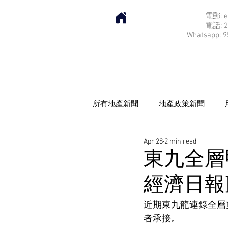
電郵:
e
電話: 2
Whatsapp: 9
所有地產新聞
地產政策新聞
Apr 28
2 min read
東九全層
經濟日報] 2
近期東九龍連錄全層
者承接。