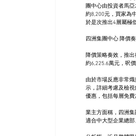
團中心由投資者馬亞
約8,200元，買家
於是次推出4層屬極
四洲集團中心 降價
降價策略奏效，推出後
約6,225.6萬元，呎價
由於市場反應非常熾
示，詳細考慮及檢視銷
優惠，包括每層免費
業主方面稱，四洲集
適合中大型企業總部