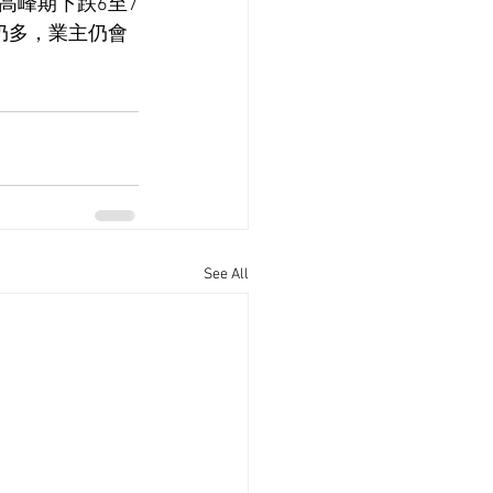
高峰期下跌6至7
仍多，業主仍會
See All