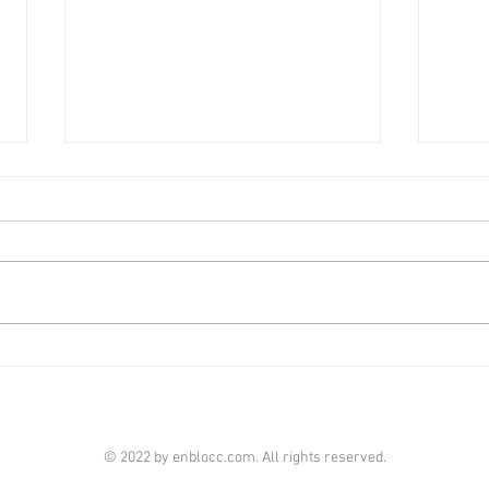
超市租務增降商舖空置壓力
中環
[香港經濟日報] 2026-08-04
售 [
近年不少內地超市品牌正大舉攻
核心
港，主要承租大面積舖位，有助降
坊一
低商舖空置壓力、穩定租金跌勢。
盤，
近期市場錄得多宗超市租務成交，
元。
平均呎租介乎40至96元。 市場消
深董
息透露，沙田正街11至17號2樓8A
理人
及B舖，面積約14,627平方呎，由
立街
大型超市承租多年，舊租約即將到
地下
© 2022 by enblocc.com. All rights reserved.
期，雙方日前達成續租，新租金每
呎。
月約140萬元，呎租約96元，該舖
解，物