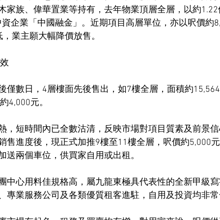
木家族、偉華置業等持有，去年物業頂層全層，以約1.2
為中資企業「中國融金」。近期項目高層單位，亦以呎價約8,
低，業主願大幅降價放售。
奏效
僅數日，4層樓面先後售出，如7樓全層，面積約15,56
約4,000元。
熱，短時間內已全數沽清，反映市場對項目質素及前景信
售進度後，現正式加推9樓至11樓全層，呎價約5,000
加送兩個車位，供買家自用或出租。
團中心用料佳規格高，屬九龍東極具代表性的全新甲級寫
、專業服務公司及各類優質租客進駐，自用及投資均非常