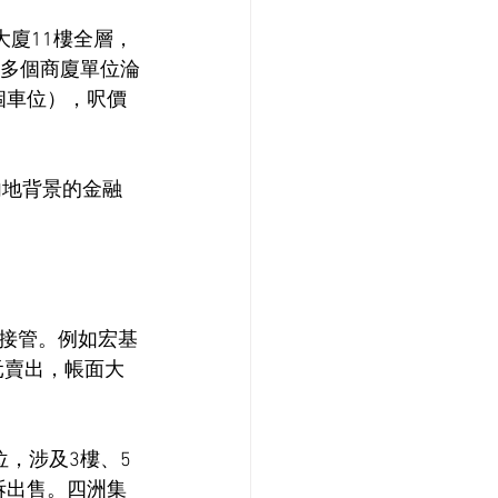
大廈11樓全層，
裂，多個商廈單位淪
4個車位），呎價
內地背景的金融
接管。例如宏基
萬元賣出，帳面大
，涉及3樓、5
分拆出售。四洲集