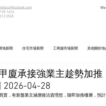
We
nblocc@outlook.com
195 1676
512 0565
用地新聞
住宅市場新聞
工商舖市場新聞
其他關於地
甲廈承接強業主趁勢加推 
026-04-28
買賣，有新盤業主減價後沽貨理想，隨即加推樓層，預計