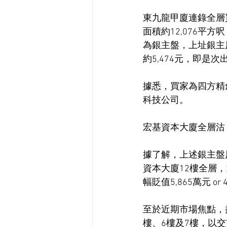
東九龍甲廈連錄全層
面積約12,076平
為銀主盤，上址銀主原
約5,474元，即是次
據悉，買家為四方精
科技公司。
宏基資本大廈全層沽
據了解，上述銀主盤
資本大廈12樓全層，2
幅貶值5,865萬元 or 
至於近期市場焦點，
樓、6樓及7樓，以交