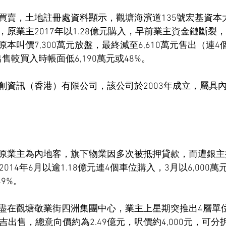
買賣，土地註冊處資料顯示，觀塘海濱道135號宏基資本
方呎，原業主2017年以1.28億元購入，早前業主資金鏈斷
本叫價7,300萬元放盤，最終減至6,610萬元售出（連
出售較買入時帳面低6,190萬元或48%。
創資訊（香港）有限公司，該公司於2003年成立，屬具
原業主為內地客，旗下物業因多次被抵押貸款，而遭銀主
014年6月以逾1.18億元連4個車位購入，3月以6,000
49%。
盡在觀塘敬業街四洲集團中心，業主上星期突推出4層單位
吉出售，總意向價約為2.49億元，呎價約4,000元，可