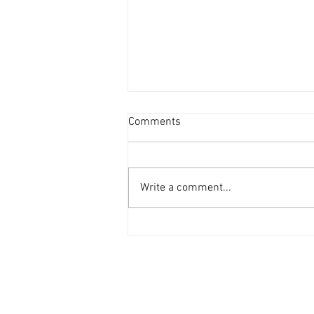
咖啡店租務升溫民生區成新戰
Comments
場 [香港經濟日報] 2026-08-04
咖啡文化在香港早已扎根，港人對
咖啡需求龐大。咖啡店租務交投持
Write a comment...
續活躍，本地咖啡店轉攻租金較吸
引的民生區地舖，近期市場錄得多
宗咖啡店相關租務成交，平均呎租
介乎88至117元。 市場消息透
露，灣仔莊士敦道35至45號地舖
1A號舖，面積約1,456平方呎，續
租月租為17萬元，呎租約117元。
該舖位位處灣仔核心地段，鄰近商