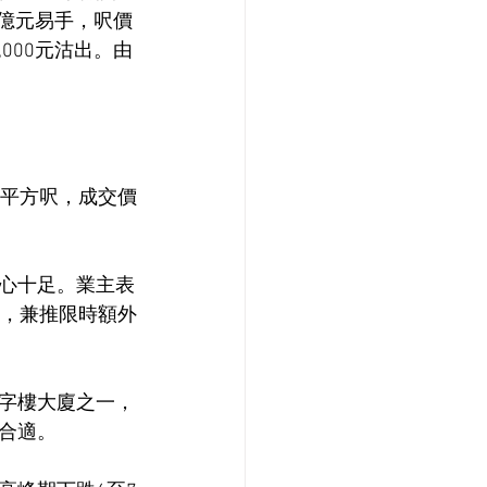
2億元易手，呎價
000元沽出。由
4平方呎，成交價
心十足。業主表
元，兼推限時額外
字樓大廈之一，
合適。