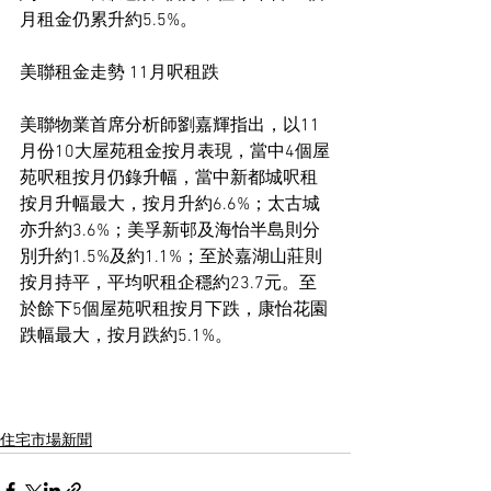
月租金仍累升約5.5%。
美聯租金走勢 11月呎租跌
美聯物業首席分析師劉嘉輝指出，以11
月份10大屋苑租金按月表現，當中4個屋
苑呎租按月仍錄升幅，當中新都城呎租
按月升幅最大，按月升約6.6%；太古城
亦升約3.6%；美孚新邨及海怡半島則分
別升約1.5%及約1.1%；至於嘉湖山莊則
按月持平，平均呎租企穩約23.7元。至
於餘下5個屋苑呎租按月下跌，康怡花園
跌幅最大，按月跌約5.1%。
住宅市場新聞