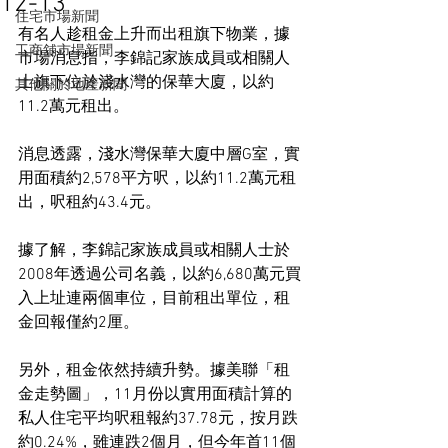
12-13
住宅市場新聞
有名人趁租金上升而出租旗下物業，據
工商舖市場新聞
市場消息指，李錦記家族成員或相關人
士旗下位於淺水灣的保華大廈，以約
其他關於地產新聞
11.2萬元租出。
消息透露，淺水灣保華大廈中層G室，實
用面積約2,578平方呎，以約11.2萬元租
出，呎租約43.4元。
據了解，李錦記家族成員或相關人士於
2008年透過公司名義，以約6,680萬元買
入上址連兩個車位，目前租出單位，租
金回報僅約2厘。
另外，租金依然持續升勢。據美聯「租
金走勢圖」，11月份以實用面積計算的
私人住宅平均呎租報約37.78元，按月跌
約0.24%，雖連跌2個月，但今年首11個