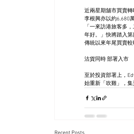
近兩星期舖市買賣轉
李根興亦以約6,68
「一來訪港旅客多，
年好。」快將踏入第
傳統以來年尾買賣較
沽貨同時 部署入市
至於投資部署上，E
始重新「吹雞」，集
Recent Posts