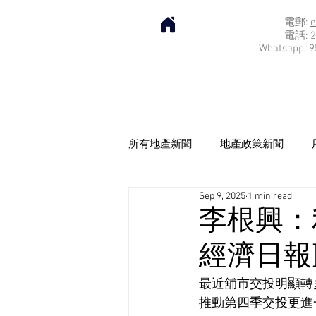
電郵:
e
電話: 2
Whatsapp: 9
所有地產新聞
地產政策新聞
Sep 9, 2025
1 min read
李根興：
經濟日報] 2
最近舖市交投明顯轉
推動第四季交投更進