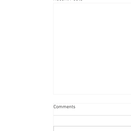
投資者提早收割 [香港經濟日
Comments
報] 2026-08-07
二手住宅市場由今年6月開始步入
整固期，交投急挫，業主持價強硬