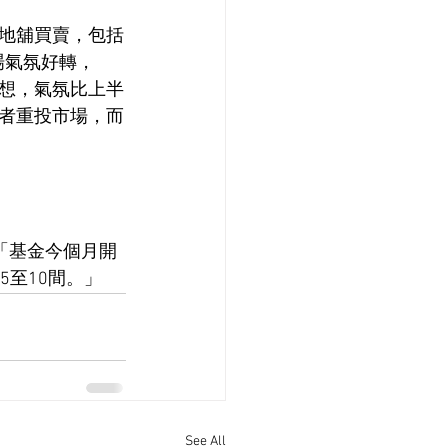
地舖買賣，包括
市場氣氛好轉，
想，氣氛比上半
者重投市場，而
「基金今個月開
至10間。」
See All