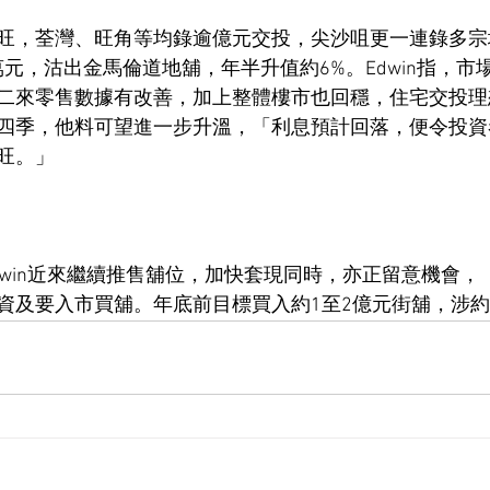
旺，荃灣、旺角等均錄逾億元交投，尖沙咀更一連錄多宗
0萬元，沽出金馬倫道地舖，年半升值約6%。Edwin指，
二來零售數據有改善，加上整體樓市也回穩，住宅交投理
四季，他料可望進一步升溫，「利息預計回落，便令投資
旺。」
dwin近來繼續推售舖位，加快套現同時，亦正留意機會，
資及要入市買舖。年底前目標買入約1至2億元街舖，涉約5