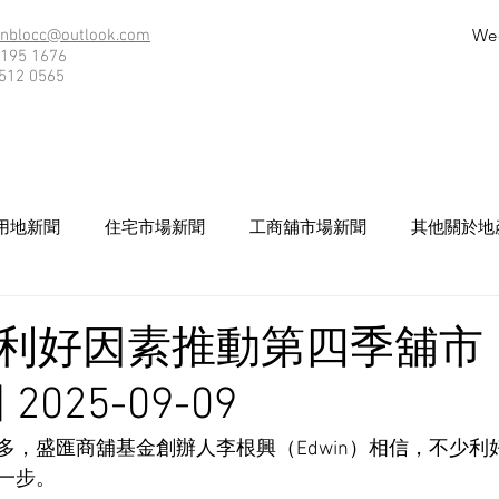
We
nblocc@outlook.com
195 1676
512 0565
用地新聞
住宅市場新聞
工商舖市場新聞
其他關於地
利好因素推動第四季舖市 
025-09-09
多，盛匯商舖基金創辦人李根興（Edwin）相信，不少利
一步。