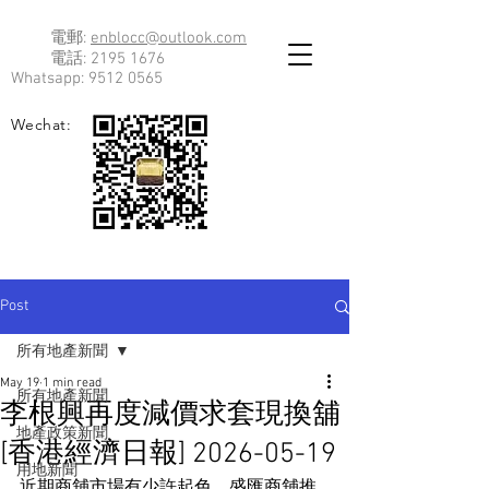
電郵:
enblocc@outlook.com
電話:
2195 1676
Whatsapp:
9512 0565
Wechat:
Post
所有地產新聞
May 19
1 min read
所有地產新聞
李根興再度減價求套現換舖
地產政策新聞
[香港經濟日報] 2026-05-19
用地新聞
近期商舖市場有少許起色，盛匯商舖推