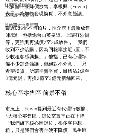
住宅市場新聞
出多舖，並降價放售，李根興（Edwin）
表示，為加快套現換貨，不介意蝕讓。
工商舖市場新聞
其他關於地產新聞
最近Edwin不時拍片，推介旗下最新放售
8間舖，包括炮台山英皇道、上環孖沙街
等，更強調再減價2至3成放售，「我們
收到不少洽購，因為回報率接近5厘，不
少收租客感興趣。」他指，已有心理準
備不少舖會蝕讓，但絕對不介意，「只
希望換貨，所謂平賣平買，目標沽2億至
3億元舖，再換2億至3億元新舖回來。」
核心區零售區 前景不俗
市況上，Edwin提到最近有代理行數據，
4大核心零售區，舖位空置率正在下降，
「我們旗下核心區舖位，很多客戶想
租，只是我們會否企硬不降價，民生區