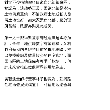
對於不少補地價項目來自北部都會區，
她認為，這趨勢正常，因為北都是本港
土地供應重鎮，不論政府土地或私人發
展土地也好，如大家聚焦北都，屬於理
所當然，政府亦樂見此趨勢。
第一太平戴維斯董事總經理陳超國亦預
計，全年土地供應數字有望達標，又料
政府短期內會維持目前的推地策略，推
出規模較細及數量較少的住宅官地，而
因市區的土地儲備亦可謂「乾塘」，估
計未來會推出位處新界的用地為主。
美聯測量師行董事林子彬認為，彩興路
住宅地發展規模適中，相信用地適合興
建中小型單位，料提供1或2房戶為主。
由於投資金額適中，加上減息周期開
始，料入標反應不俗。
用地新聞