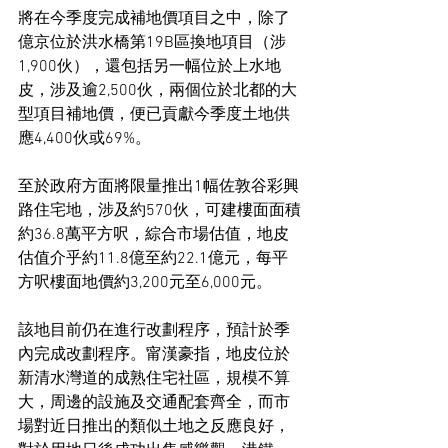
將在今季度完成補地價項目之中，除了
億京位於洪水橋第19B區換地項目（涉
1,900伙），還包括另一幅位於上水地
皮，涉及逾2,500伙，兩個位於北都的大
型項目補地價，便已貢獻今季度土地供
應4,400伙或69%。
至於政府方面將限量推出1幅佐敦谷彩興
路住宅地，涉及約570伙，可建樓面面積
約36.8萬平方呎，綜合市場估值，地皮
估值介乎約11.8億至約22.1億元，每平
方呎樓面地價約3,200元至6,000元。
該地目前仍在進行改劃程序，預計於季
內完成改劃程序。甯漢豪指，地皮位於
新清水灣道的成熟住宅社區，規模不算
大，周邊的設施及交通配套齊全，而市
場對近日推出的類似土地之反應良好，