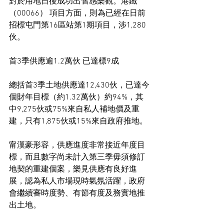
對於用地日後成功出售感樂觀。港鐵 
（00066） 項目方面，則為已經在日前
招標屯門第16區站第1期項目，涉1,280
伙。
首3季供應逾1.2萬伙 已達標9成
總括首3季土地供應達12,430伙，已達今
個財年目標（約1.32萬伙）約94%，其
中9,275伙或75%來自私人補地價及重
建，只有1,875伙或15%來自政府推地。
甯漢豪形容，供應進度非常接近年度目
標，而且數字尚未計入第三季毋須修訂
地契的重建個案，樂見供應有良好進
展，認為私人市場現時氣氛活躍，政府
會繼續審時度勢、有節有度及務實地推
出土地。