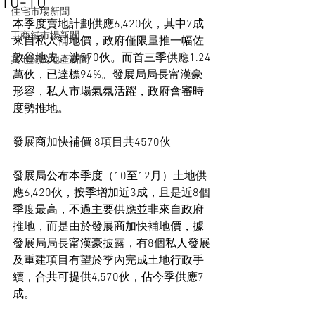
10-10
住宅市場新聞
本季度賣地計劃供應6,420伙，其中7成
工商舖市場新聞
來自私人補地價，政府僅限量推一幅佐
敦谷地皮，涉570伙。而首三季供應1.24
其他關於地產新聞
萬伙，已達標94%。發展局局長甯漢豪
形容，私人市場氣氛活躍，政府會審時
度勢推地。
發展商加快補價 8項目共4570伙
發展局公布本季度（10至12月）土地供
應6,420伙，按季增加近3成，且是近8個
季度最高，不過主要供應並非來自政府
推地，而是由於發展商加快補地價，據
發展局局長甯漢豪披露，有8個私人發展
及重建項目有望於季內完成土地行政手
續，合共可提供4,570伙，佔今季供應7
成。