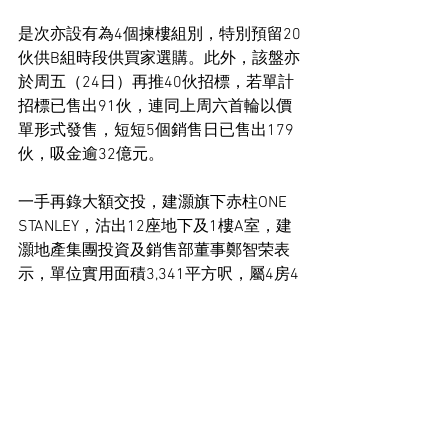
是次亦設有為4個揀樓組別，特別預留20
伙供B組時段供買家選購。此外，該盤亦
於周五（24日）再推40伙招標，若單計
招標已售出91伙，連同上周六首輪以價
單形式發售，短短5個銷售日已售出179
伙，吸金逾32億元。
一手再錄大額交投，建灝旗下赤柱ONE 
STANLEY，沽出12座地下及1樓A室，建
灝地產集團投資及銷售部董事鄭智荣表
示，單位實用面積3,341平方呎，屬4房4
套間隔，前後花園面積約960平方呎，成
交價逾1.27億元，呎價達38,240元。
住宅市場新聞