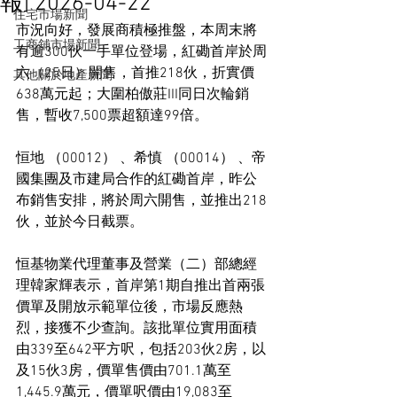
報] 2026-04-22
住宅市場新聞
市況向好，發展商積極推盤，本周末將
工商舖市場新聞
有逾300伙一手單位登場，紅磡首岸於周
六（25日）開售，首推218伙，折實價
其他關於地產新聞
638萬元起；大圍柏傲莊III同日次輪銷
售，暫收7,500票超額達99倍。
恒地 （00012） 、希慎 （00014） 、帝
國集團及市建局合作的紅磡首岸，昨公
布銷售安排，將於周六開售，並推出218
伙，並於今日截票。
恒基物業代理董事及營業（二）部總經
理韓家輝表示，首岸第1期自推出首兩張
價單及開放示範單位後，市場反應熱
烈，接獲不少查詢。該批單位實用面積
由339至642平方呎，包括203伙2房，以
及15伙3房，價單售價由701.1萬至
1,445.9萬元，價單呎價由19,083至