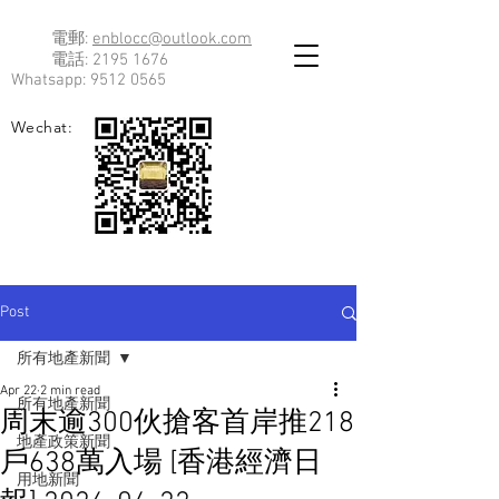
電郵:
enblocc@outlook.com
電話:
2195 1676
Whatsapp:
9512 0565
Wechat:
Post
所有地產新聞
Apr 22
2 min read
所有地產新聞
周末逾300伙搶客首岸推218
地產政策新聞
戶638萬入場 [香港經濟日
用地新聞