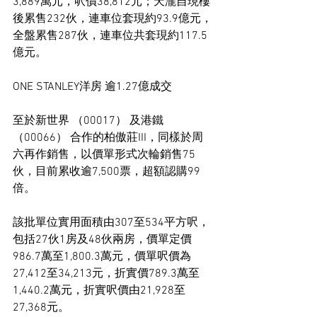
3,889萬元，呎價38,812元；天瀧自現樓
後累售232伙，連車位套現約93.9億元，
全盤累售287伙，連車位共套現約117.5
億元。
ONE STANLEY洋房 逾1.27億成交
至於新世界 （00017） 及港鐵 
（00066） 合作的柏傲莊III，同樣於周
六再作銷售，以價單形式次輪銷售75
伙，目前累收逾7,500票，超額認購99
倍。
該批單位實用面積由307至534平方呎，
包括27伙1房及48伙兩房，價單定價
986.7萬至1,800.3萬元，價單呎價為
27,412至34,213元，折實價789.3萬至
1,440.2萬元，折實呎價由21,928至
27,368元。