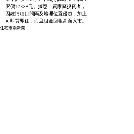
呎價17839元。據悉，買家屬投資者，
因鍾情項目間隔及地理位置優越，加上
可即買即住，而且租金回報高而入市。
住宅市場新聞
See All
Recent Posts