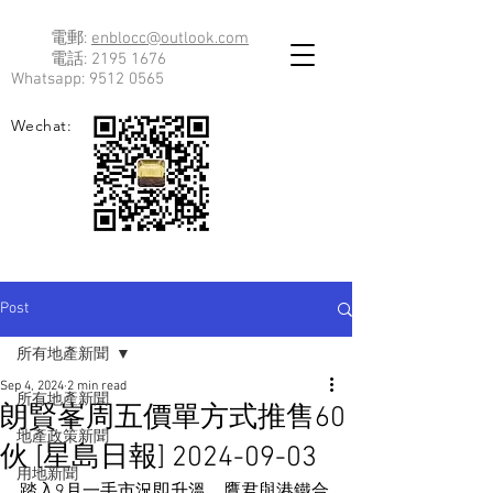
電郵:
enblocc@outlook.com
電話:
2195 1676
Whatsapp:
9512 0565
Wechat:
Post
所有地產新聞
Sep 4, 2024
2 min read
所有地產新聞
朗賢峯周五價單方式推售60
地產政策新聞
伙 [星島日報] 2024-09-03
用地新聞
踏入9月一手市況即升溫，鷹君與港鐵合