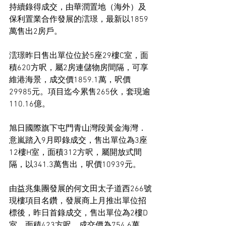
持續錄得成交，由華潤置地（海外）及
保利置業合作發展的澐璟，最新以1859
萬售出2房戶。
澐璟昨日售出單位位於5座29樓C室，面
積620方呎，屬2房連儲物房間隔，可享
維港海景，成交價1859.1萬，呎價
29985元。項目迄今累售265伙，套現逾
110.16億。
旭日國際旗下屯門青山灣段黃金海灣．
意嵐踏入9月即錄成交，售出單位為3座
12樓H室，面積312方呎，屬開放式間
隔，以341.3萬售出，呎價10939元。
由益兆集團發展的何文田太子道西266號
現樓項目名鑽，發展商上月推出單位招
標後，昨日首錄成交，售出單位為2樓D
室，面積423方呎，成交價為754.6萬，