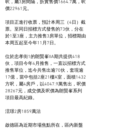
呎，屬3房間隔，折實售價1664.7萬，呎
價22961元。
項目正進行收票，預計本周三（4日）截
票。至同日招標方式發售的73伙，分在
於1至3座，主力推售3房單位，招標期由
本周五起至今年11月7日。
位於忠孝街1的朗賢峯IIA期共提供418
伙，項目今年4月推售，一直以招標方式
推售單位，迄今共售出逾70伙，套現逾
17億，當中包括2座21樓A室，面積1432
方呎，屬4房戶，以4047.9萬售出，呎價
28267元，成交價及呎價為朗賢峯系列
項目最高紀錄。
澐璟2房1859萬沽
啟德區為近期市場焦點所在，區內新盤