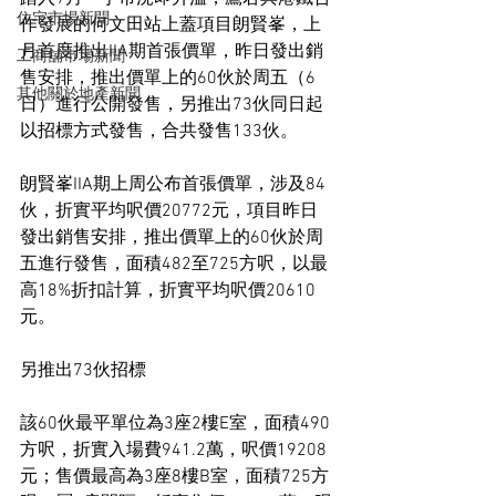
住宅市場新聞
作發展的何文田站上蓋項目朗賢峯，上
月首度推出IIA期首張價單，昨日發出銷
工商舖市場新聞
售安排，推出價單上的60伙於周五（6
其他關於地產新聞
日）進行公開發售，另推出73伙同日起
以招標方式發售，合共發售133伙。
朗賢峯IIA期上周公布首張價單，涉及84
伙，折實平均呎價20772元，項目昨日
發出銷售安排，推出價單上的60伙於周
五進行發售，面積482至725方呎，以最
高18%折扣計算，折實平均呎價20610
元。
另推出73伙招標
該60伙最平單位為3座2樓E室，面積490
方呎，折實入場費941.2萬，呎價19208
元；售價最高為3座8樓B室，面積725方