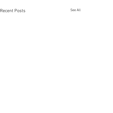
See All
Recent Posts
7月持牌代理38147人連升
珠海粵海‧拾桂
4月後微跌 [香港經濟日報]
門檻 [香港經濟日報
2026-08-04
07-31