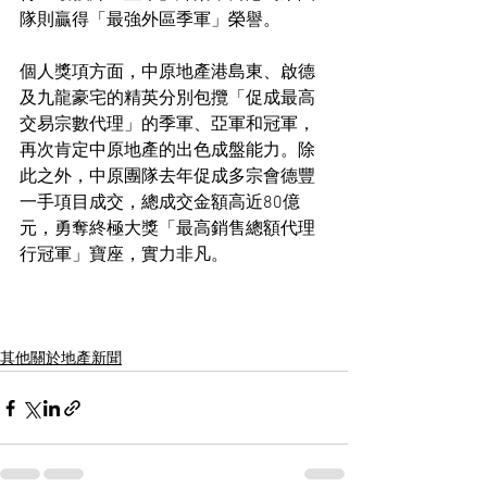
隊則贏得「最強外區季軍」榮譽。
個人獎項方面，中原地產港島東、啟德
及九龍豪宅的精英分別包攬「促成最高
交易宗數代理」的季軍、亞軍和冠軍，
再次肯定中原地產的出色成盤能力。除
此之外，中原團隊去年促成多宗會德豐
一手項目成交，總成交金額高近80億
元，勇奪終極大獎「最高銷售總額代理
行冠軍」寶座，實力非凡。
其他關於地產新聞