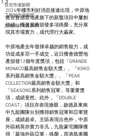
13
住宅市場新聞
2024年樓市利好消息接連出現，中原地
工商舖市場新聞
產在會德豐地產旗下的新盤項目中屢創
佳績，獲發展商頒發多項殊榮，充分展
其他關於地產新聞
現其市場實力，成代理行大贏家。
中原地產去年發揮卓越的銷售能力，成
功促成多宗一手成交，近日獲會德豐地
產頒發12個年度獎項，包括「GRANDE 
MONACO最高銷售金額大獎」、「KOKO
系列最高銷售金額大獎」、「PEAK 
COLLECTION最高銷售金額大獎」和
「SEASONS系列銷售冠軍」等重要獎
項，成績斐然。此外，「DOUBLE 
COAST」項目亦表現搶眼，啟德及東南
中九龍團隊分別獲得銷售冠軍和亞軍寶
座，成績超卓。主區表現出色外，中原
外區精英亦實力非凡，九龍豪宅團隊獲
得「最強外區亞軍」殊榮，而港島東團