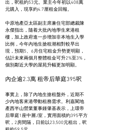
出，呎租約53元。業主今年初以408萬
元購入，現享約4.7厘租金回報。
中原地產亞太區副主席兼住宅部總裁陳
永傑指出，隨着大批內地學生來港租
樓，加上政府進一步增加非本地生入學
比例，今年內地生搶租潮相對較早出
現，預期5、6月住宅租金升勢更明顯，
估計未來兩個月整體租金可升2%至3%，
個別鄰近大學的屋苑升幅更加明顯。
內企逾2.3萬 租帝后華庭395呎
事實上，除了內地生搶租盤外，近期不
少內地客來港帶動租務需求。利嘉閣地
產西半山營業董事鍾肇基表示，上環帝
后華庭1座中層J室，實用面積約395平方
呎，2房間隔，日前以23,500元租出，呎
租約59.5元。