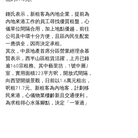
鍾氏表示，新租客為內地企業，提前為
內地來港工作的員工尋找優質租盤，心
儀單位間隔合用，加上地點優越，前往
公司及中環十分方便，且區內民生配套
一應俱全，因而決定承租。
其次，中原地產首席分區營業經理余慕
賢表示，西半山區租賃活躍，上月已錄
逾160宗租務。其中藝里坊．1號中層J
室，實用面積223平方呎，開放式間隔，
向西望開揚景觀，日前以1.6萬元租出，
呎租71.7元。新租客為內地客，計劃移
民來港，心儀物業樓齡新且交通便利，
為求租得心水落腳點，決定「一筆過」
付1年租金承租上址。業主於2019年以
716萬購入單位，持貨7年，是次出租可
享2.7厘租金回報。
住宅市場新聞