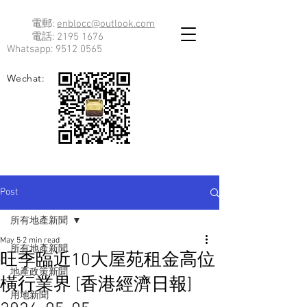
電郵:
enblocc@outlook.com
電話:
2195 1676
Whatsapp:
9512 0565
Wechat:
Post
所有地產新聞
May 5
2 min read
所有地產新聞
旺季臨近10大屋苑租金高位
地產政策新聞
橫行業界 [香港經濟日報]
用地新聞