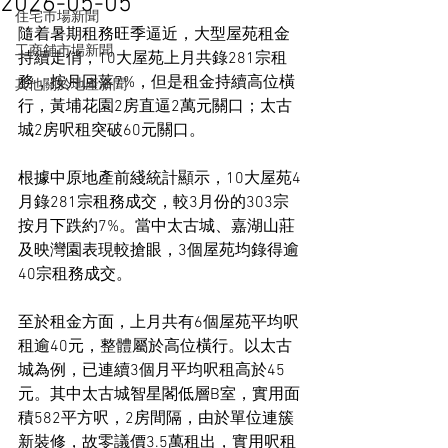
2026-05-05
住宅市場新聞
隨着暑期租務旺季逼近，大型屋苑租金
工商舖市場新聞
持續走俏，10大屋苑上月共錄281宗租
務，按月回落7%，但是租金持續高位橫
其他關於地產新聞
行，黃埔花園2房直逼2萬元關口；太古
城2房呎租突破60元關口。
根據中原地產前綫統計顯示，10大屋苑4
月錄281宗租務成交，較3月份的303宗
按月下跌約7%。當中太古城、嘉湖山莊
及映灣園表現較搶眼，3個屋苑均錄得逾
40宗租務成交。
至於租金方面，上月共有6個屋苑平均呎
租逾40元，整體屬於高位橫行。以太古
城為例，已連續3個月平均呎租高於45
元。其中太古城智星閣低層B室，實用面
積582平方呎，2房間隔，由於單位連簇
新裝修，故零議價3.5萬租出，實用呎租