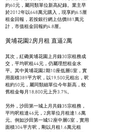
約60元，屬同類單位新高紀錄。業主早
於2012年以648萬元購入，現享約6.5厘
租金回報，若按銀行網上估價881萬元
計，市值租金回報約4.8厘。
黃埔花園2房月租 直逼2萬
其次，紅磡黃埔花園上月錄30宗租務成
交，平均呎租44元，仍屬理想租金水
平。其中黃埔花園2期10座低層G室，實
用面積389平方呎，以19,500元租出，呎
租約50元，屬同類細單位今年新高，較
舊租金每月18,800元上升3.7%。
另外，沙田第一城上月共錄35宗租務，
平均呎租達46元，2房單位月租達1.6萬
元。例如沙田第一城52座中層G室，實用
面積304平方呎，剛以月租1.6萬元租