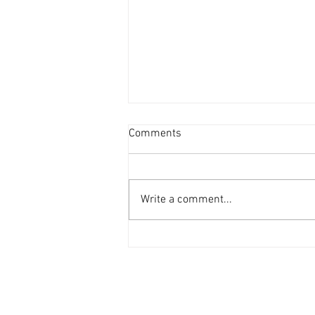
新蒲崗善美工廈低層叫2800萬
Comments
[香港經濟日報] 2026-08-06
受惠於啟德新區變天，新蒲崗在配
套上亦更為便捷，現有業主放售善
Write a comment...
美工業大廈逾4,000平方呎單位，
每呎叫價不足7,000元。 利嘉閣
（工商舖）地產商業部/商舖部及
投資部聯席董事許建方表示，獲業
主委託獨家代理為新蒲崗大有街
31號善美工業大廈低層2室，建築
面積約4,137平方呎，業主意向售