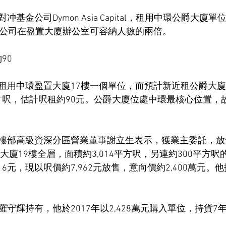
基金公司Dymon Asia Capital，租用中環公爵大廈
前公司在盈置大廈辦公室可容納人數的兩倍。
90
租用中環盈置大廈17樓一個單位，而預計新近租公爵大廈高
平方呎，估計呎租約90元。公爵大廈位處中環最核心位置，
樓部高級資深分區營業董事謝立生表示，獲業主委託，放
業大廈19樓全層，面積約3,014平方呎，另連約300平方
16元，現以呎價約7,962元放售，意向價約2,400萬元
守輝持有，他於2017年以2,428萬元購入單位，持貨7