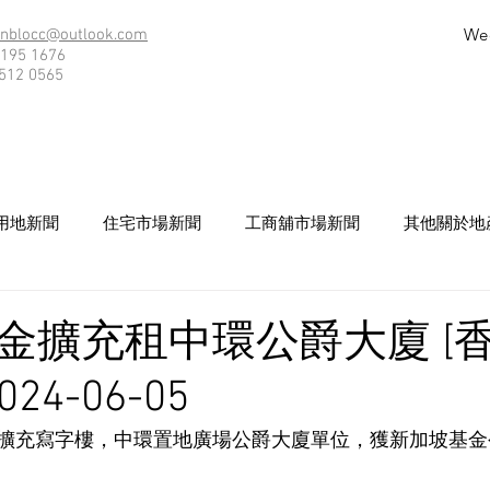
We
nblocc@outlook.com
195 1676
512 0565
用地新聞
住宅市場新聞
工商舖市場新聞
其他關於地
金擴充租中環公爵大廈 [
24-06-05
擴充寫字樓，中環置地廣場公爵大廈單位，獲新加坡基金