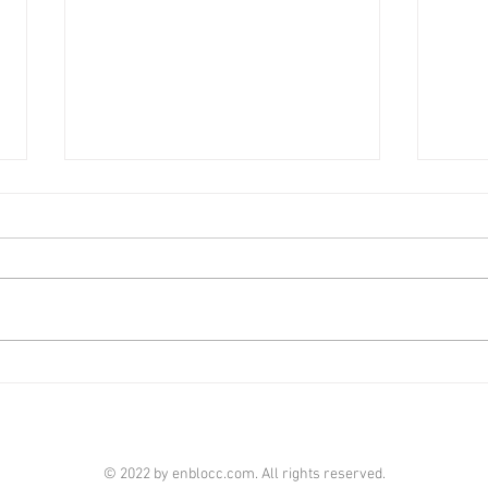
佐敦廟街全幢1.08億放售可改
銅鑼
裝學宿 [香港經濟日報] 2026-
價約1
08-06
08-0
中原（工商舖）寫字樓部高級資深
全幢
分區營業董事陳權威表示，獲委託
BIZ
放售佐敦廟街95至97號全幢，地
行招
盤面積約1,371平方呎，總樓面面
新買
積約8,212平方呎，意向價約1.08
年前
億元，呎價約1.31萬元。 陳氏補
銅鑼
充，是次放售物業樓高6層，1樓
大廈B
至6樓為住宅（不設4樓），每層
招標
© 2022 by enblocc.com. All rights reserved.
各設2個單位，合共提供約35個房
目獲