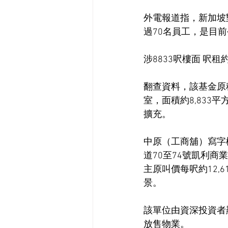
外電報道指，新加坡對冲
過70名員工，是目
涉8833呎樓面 呎租約
翻查資料，該基金原
室，面積約8,833
擴充。
中原（工商舖）寫字
道70至74號凱利商
主原叫價每呎約12,6
景。
該單位由資深投資者羅
放售物業。