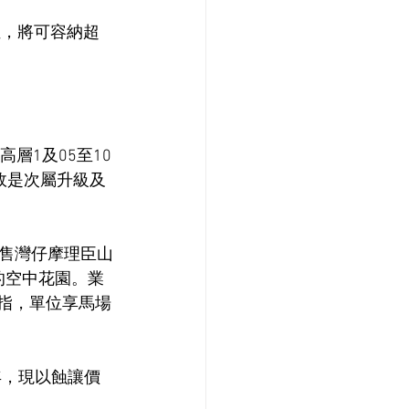
單位，將可容納超
層1及05至10
故是次屬升級及
售灣仔摩理臣山
呎的空中花園。業
。他指，單位享馬場
年，現以蝕讓價