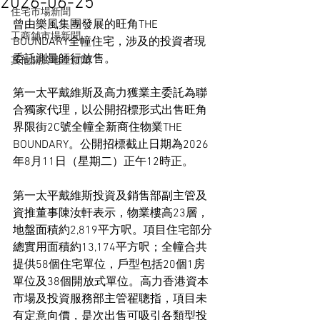
2026-06-25
住宅市場新聞
曾由樂風集團發展的旺角THE 
工商舖市場新聞
BOUNDARY全幢住宅，涉及的投資者現
委託測量師行放售。
其他關於地產新聞
第一太平戴維斯及高力獲業主委託為聯
合獨家代理，以公開招標形式出售旺角
界限街2C號全幢全新商住物業THE 
BOUNDARY。公開招標截止日期為2026
年8月11日（星期二）正午12時正。
第一太平戴維斯投資及銷售部副主管及
資推董事陳汝軒表示，物業樓高23層，
地盤面積約2,819平方呎。項目住宅部分
總實用面積約13,174平方呎；全幢合共
提供58個住宅單位，戶型包括20個1房
單位及38個開放式單位。高力香港資本
市場及投資服務部主管翟聰指，項目未
有定意向價，是次出售可吸引各類型投