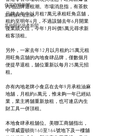
住宅市場新聞
內地品牌退租潮。市場消息指，有茶飲
品牌去年中以月租7萬元承租旺角店舖，
工商舖市場新聞
租約至明年4月，不過該舖去年6月開業
其他關於地產新聞
後業績欠佳，今年1月叫價5萬元尋求新
租客頂租。
另外，一家去年12月以月租約25萬元租
用旺角店舖的內地食肆品牌，僅數個月
便提早退租，舖位重新以每月25萬元招
租。
亦有內地老牌小食店在去年9月承租油麻
地舖，月租約6萬元，惟未夠一年已經結
業，業主將舖重新放租，也可連店內生
財工具一併頂租。
本地食肆承租舖位。美聯工商舖指出，
中環威靈頓街160至164號地下及一樓舖