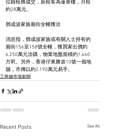
位錄租務成交，新租客為蓮香樓，月租
約28萬元。
鄧成波家族廟街全幢獲洽
消息指，鄧成波家族或有關人士持有的
廟街156至158號全幢，獲買家出價約
6,250萬元洽購，物業地盤面積約1,440
方呎。另外，香港仔東勝道10號一個地
舖，市傳以約2,190萬元易手。
工商舖市場新聞
See All
Recent Posts