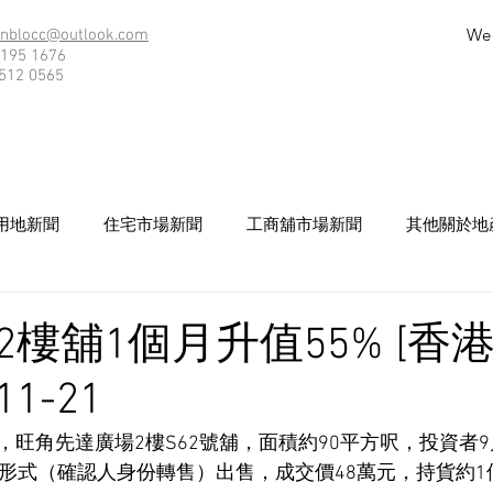
We
nblocc@outlook.com
195 1676
512 0565
用地新聞
住宅市場新聞
工商舖市場新聞
其他關於地
2樓舖1個月升值55% [香
11-21
旺角先達廣場2樓S62號舖，面積約90平方呎，投資者9
貨形式（確認人身份轉售）出售，成交價48萬元，持貨約1