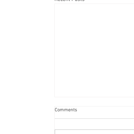
資產重估派Vs防守現金流派
Comments
[香港經濟日報] 2026-08-07
2026年第二季的大額物業投資市