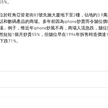
5%。
位於旺角亞皆老街83號先施大廈地下至2樓，佔地約3.9
話和數碼產品的商場。多年前因為iphone炒賣而令舖位
場」例子，惟近年iphone炒風不再，商場人流急跌，舖
短短1個月炒貴55%，但舖位早在1994年拆售時造價達1
下跌71%。