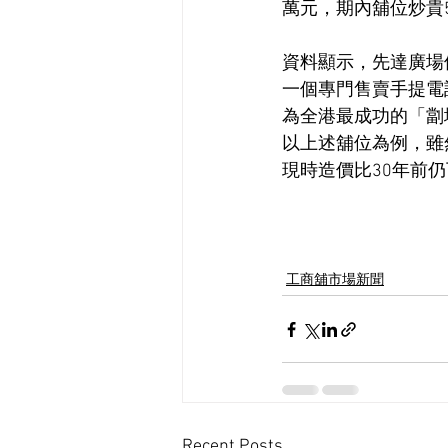
萬元，期內舖位炒貴5
資料顯示，先達廣場
一個專門售賣手提電
為全港最成功的「劏
以上述舖位為例，雖然
現時造價比30年前仍
工商舖市場新聞
Recent Posts