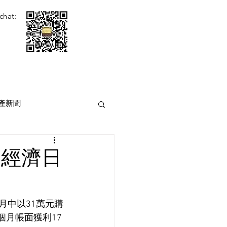
chat:
產新聞
港經濟日
月中以31萬元購
個月帳面獲利17