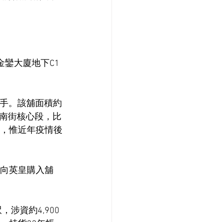
金鑾大廈地下C1
易手。該舖面積約
菜南街核心段，比
元，惟近年疫情後
元向英皇購入舖
涉資約4,900