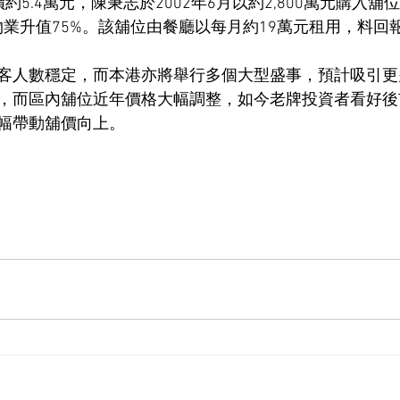
5.4萬元，陳秉志於2002年6月以約2,800萬元購入舖
，物業升值75%。該舖位由餐廳以每月約19萬元租用，料回報
客人數穩定，而本港亦將舉行多個大型盛事，預計吸引更
，而區內舖位近年價格大幅調整，如今老牌投資者看好後
幅帶動舖價向上。