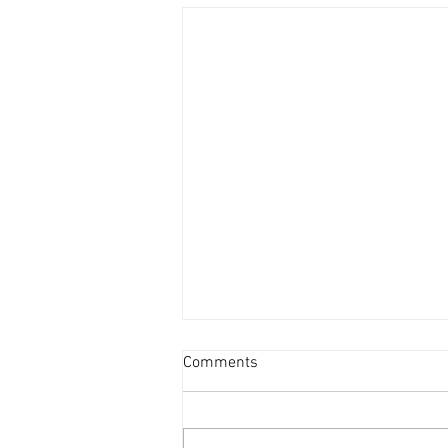
新蒲崗善美工廈低層叫2800萬
Comments
[香港經濟日報] 2026-08-06
受惠於啟德新區變天，新蒲崗在配
套上亦更為便捷，現有業主放售善