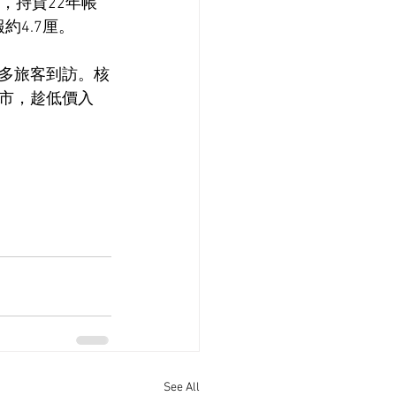
位，持貨22年帳
約4.7厘。
多旅客到訪。核
市，趁低價入
See All