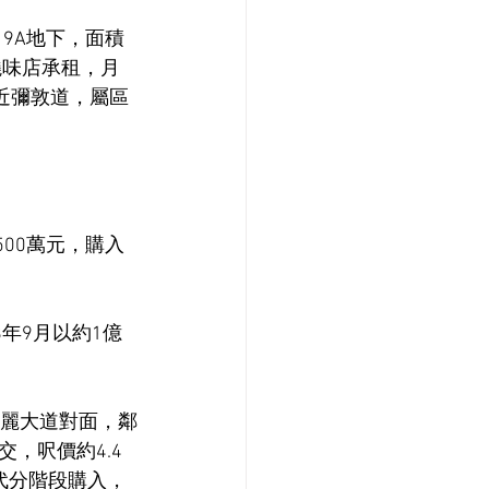
9A地下，面積
及燒味店承租，月
近彌敦道，屬區
00萬元，購入
年9月以約1億
栢麗大道對面，鄰
，呎價約4.4
代分階段購入，