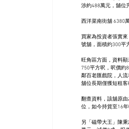
涉約488萬元，舖位
西洋菜南街舖 6380
買家為投資者張實來
號舖，面積約300平
旺角區方面，資料顯
750平方呎，呎價
鄰百老匯戲院，人流
舖位長期僅獲短租客
翻查資料，該舖原由為
位，如今持貨至16年
另「磁帶大王」陳秉志