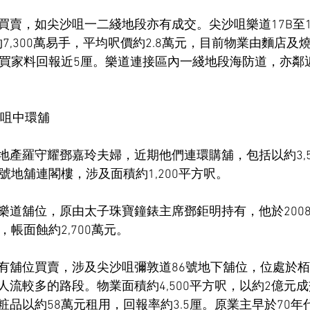
買賣，如尖沙咀一二綫地段亦有成交。尖沙咀樂道17B至1
以約7,300萬易手，平均呎價約2.8萬元，目前物業由麵店
新買家料回報近5厘。樂道連接區內一綫地段海防道，亦鄰
沙咀中環舖
地產羅守耀鄧嘉玲夫婦，近期他們連環購舖，包括以約3,5
號地舖連閣樓，涉及面積約1,200平方呎。
樂道舖位，原由太子珠寶鐘錶主席鄧鉅明持有，他於2008
，帳面蝕約2,700萬元。
有舖位買賣，涉及尖沙咀彌敦道86號地下舖位，位處於
流較多的路段。物業面積約4,500平方呎，以約2億元成交
品以約58萬元租用，回報率約3.5厘。原業主早於70年