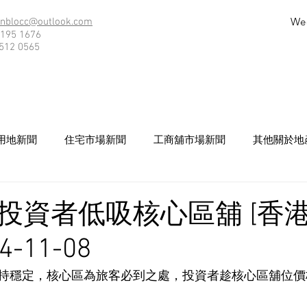
We
nblocc@outlook.com
195 1676
512 0565
用地新聞
住宅市場新聞
工商舖市場新聞
其他關於地
投資者低吸核心區舖 [香
4-11-08
持穩定，核心區為旅客必到之處，投資者趁核心區舖位價