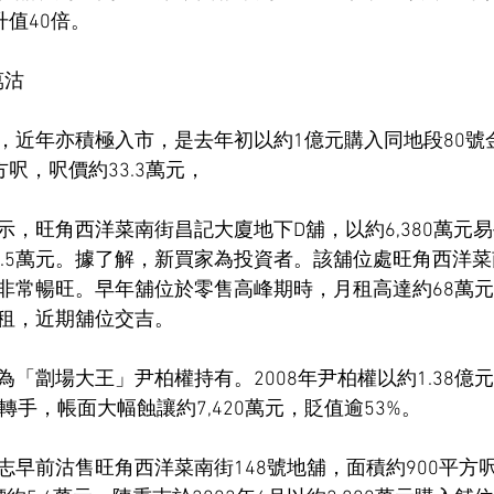
升值40倍。
萬沽
，近年亦積極入市，是去年初以約1億元購入同地段80號
方呎，呎價約33.3萬元，
示，旺角西洋菜南街昌記大廈地下D舖，以約6,380萬元
約8.5萬元。據了解，新買家為投資者。該舖位處旺角西洋
非常暢旺。早年舖位於零售高峰期時，月租高達約68萬
租，近期舖位交吉。
「劏場大王」尹柏權持有。2008年尹柏權以約1.38億
轉手，帳面大幅蝕讓約7,420萬元，貶值逾53%。
早前沽售旺角西洋菜南街148號地舖，面積約900平方呎，