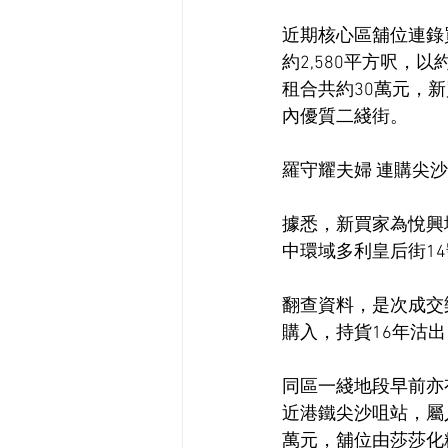
近期核心區舖位連錄
約2,580平方呎，
租合共約30萬元，
內優質二綫街。
羅守耀夫婦 連購尖
據悉，新買家為悅興
中環域多利皇后街14
翻查資料，是次成交
購入，持貨16年沽出
同區一綫地段早前亦
近港鐵尖沙咀站，屬人
萬元，舖位由莎莎化粧